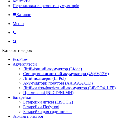
Контакти
Перепаковка та ремонт акумуляторів
Каталог
Меню
Каталог товаров
EcoFlow
Акумулятори
Літій-іонний акумулятор (Li-ion)
Свинцево-кислотний акумулятори (4V,6V,12V)
Літій-полімерні (Li-Pol)
Акумулятори побутові (AA,AAA,C,D)
Літій-залізо-фосфатний акумулятор (LiFePO4, LFP)
Промислові (Ni-CD/Ni-MH)
Батарейки
Батарейки літієві (LiSOCl2)
Батарейки Побутові
Батарейки для годинников
Зарядні пристрої