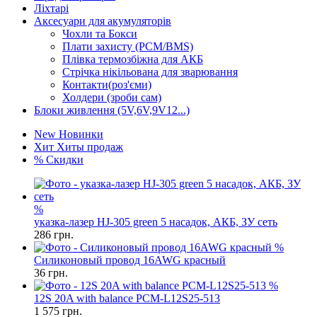
Ліхтарі
Аксесуари для акумуляторів
Чохли та Бокси
Плати захисту (PCM/BMS)
Плівка термозбіжна для АКБ
Стрічка нікільована для зварювання
Контакти(роз'єми)
Холдери (зроби сам)
Блоки живлення (5V,6V,9V12...)
New
Новинки
Хит
Хиты продаж
%
Скидки
%
указка-лазер HJ-305 green 5 насадок, АКБ, ЗУ сеть
286
грн.
%
Силиконовый провод 16AWG красный
36
грн.
%
12S 20A with balance PCM-L12S25-513
1 575
грн.