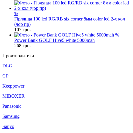
%
Гірлянда 100 led RG/RB six corner 8мм color led 2-x кол
(чор пр)
107
грн.
%
Power Bank GOLF Hive5 white 5000mah
268
грн.
Производители
DLG
GP
Keeppower
MIBOXER
Panasonic
Samsung
Sanyo