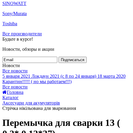
SINOWATT
Sony/Murata
Toshiba
Все производители
Будьте в курсе!
Новости, обзоры и акции
Подписаться
Новости
Все новости
5 января 2021
Локдаун 2021 (с 8 по 24 января)
18 марта 2020
Карантин!!!!! ( но мы работаем!!!)
Все новости
Головна
Каталог
Аксесуари для акумуляторів
Стрічка нікільована для зварювання
Перемычка для сварки 13 (