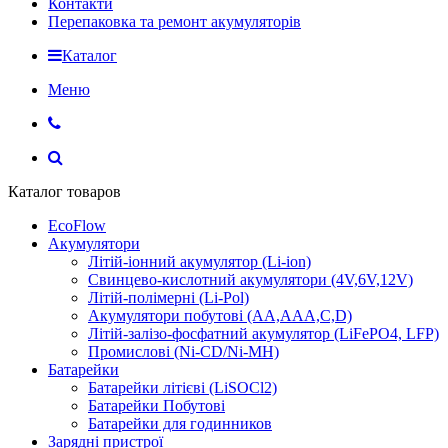
Контакти
Перепаковка та ремонт акумуляторів
Каталог
Меню
Каталог товаров
EcoFlow
Акумулятори
Літій-іонний акумулятор (Li-ion)
Свинцево-кислотний акумулятори (4V,6V,12V)
Літій-полімерні (Li-Pol)
Акумулятори побутові (AA,AAA,C,D)
Літій-залізо-фосфатний акумулятор (LiFePO4, LFP)
Промислові (Ni-CD/Ni-MH)
Батарейки
Батарейки літієві (LiSOCl2)
Батарейки Побутові
Батарейки для годинников
Зарядні пристрої