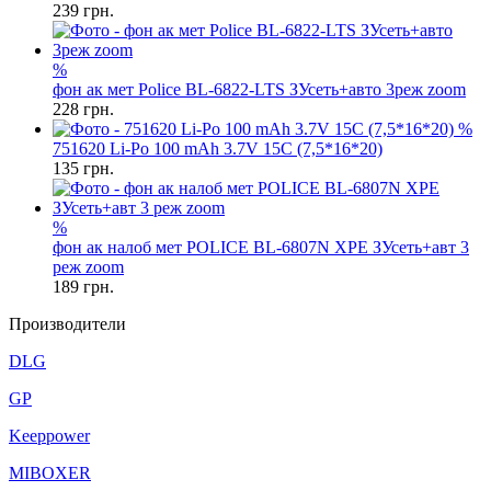
239
грн.
%
фон ак мет Police BL-6822-LTS ЗУсеть+авто 3реж zoom
228
грн.
%
751620 Li-Po 100 mAh 3.7V 15C (7,5*16*20)
135
грн.
%
фон ак налоб мет POLICE BL-6807N XPE ЗУсеть+авт 3
реж zoom
189
грн.
Производители
DLG
GP
Keeppower
MIBOXER