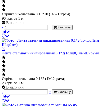
Стрічка нікельована 0.15*10 (1м - 13грам)
90
грн.
за 1 м
В наличии
-
+
В корзину
%
Лента стальная никилированная 0.1*2(Толщ0,1мм-Шир2мм)
Стрічка нікельована 0.1*2 (1М-2грама)
23
грн.
за 1 м
В наличии
-
+
В корзину