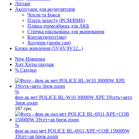
Ліхтарі
Аксесуари для акумуляторів
Чохли та Бокси
Плати захисту (PCM/BMS)
Плівка термозбіжна для АКБ
Стрічка нікільована для зварювання
Контакти(роз'єми)
Холдери (зроби сам)
Блоки живлення (5V,6V,9V12...)
New
Новинки
Хит
Хиты продаж
%
Скидки
%
фон ак мет POLICE BL-W10 30000W XPE ЗУсеть+авто
3реж zoom
187
грн.
%
фон ак нал мет POLICE BL-6911-XPE+COB 150000W
ЗУсет+ав 6реж zoom