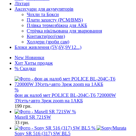
Ліхтарі
Аксесуари для акумуляторів
Чохли та Бокси
Плати захисту (PCM/BMS)
Плівка термозбіжна для АКБ
Стрічка нікільована для зварювання
Контакти(роз'єми)
Холдери (зроби сам)
Блоки живлення (5V,6V,9V12...)
New
Новинки
Хит
Хиты продаж
%
Скидки
%
фон ак налоб мет POLICE BL-204C-T6 720000W
ЗУсеть+авто 3реж zoom на 1АКБ
199
грн.
%
Maxell SR 721SW
33
грн.
%
Sony SR 516 (317) SW BL5