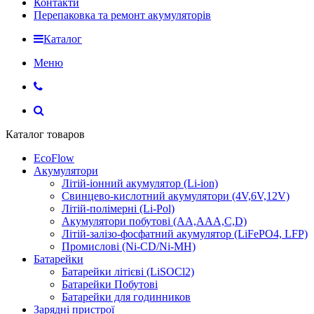
Контакти
Перепаковка та ремонт акумуляторів
Каталог
Меню
Каталог товаров
EcoFlow
Акумулятори
Літій-іонний акумулятор (Li-ion)
Свинцево-кислотний акумулятори (4V,6V,12V)
Літій-полімерні (Li-Pol)
Акумулятори побутові (AA,AAA,C,D)
Літій-залізо-фосфатний акумулятор (LiFePO4, LFP)
Промислові (Ni-CD/Ni-MH)
Батарейки
Батарейки літієві (LiSOCl2)
Батарейки Побутові
Батарейки для годинников
Зарядні пристрої