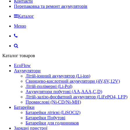
Контакти
Перепаковка та ремонт акумуляторів
Каталог
Меню
Каталог товаров
EcoFlow
Акумулятори
Літій-іонний акумулятор (Li-ion)
Свинцево-кислотний акумулятори (4V,6V,12V)
Літій-полімерні (Li-Pol)
Акумулятори побутові (AA,AAA,C,D)
Літій-залізо-фосфатний акумулятор (LiFePO4, LFP)
Промислові (Ni-CD/Ni-MH)
Батарейки
Батарейки літієві (LiSOCl2)
Батарейки Побутові
Батарейки для годинников
Зарядні пристрої