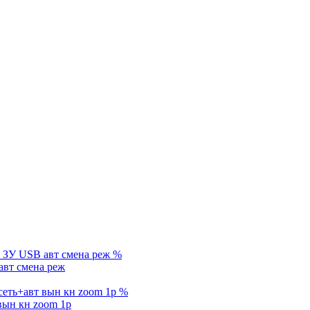
%
вт смена реж
%
вын кн zoom 1р