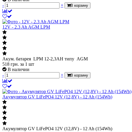
-
+
В корзину
12V - 2.3 Ah AGM LPM
Акум. батарея LPM 12-2,3АН типу AGM
518
грн.
за 1 шт
В наличии
-
+
В корзину
Акумулятор GV LiFePО4 12V (12,8V) - 12 Ah (154Wh)
Акумулятор GV LiFePО4 12V (12,8V) - 12 Ah (154Wh)