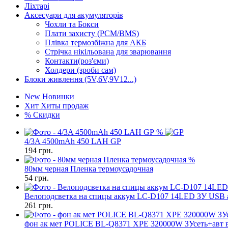
Ліхтарі
Аксесуари для акумуляторів
Чохли та Бокси
Плати захисту (PCM/BMS)
Плівка термозбіжна для АКБ
Стрічка нікільована для зварювання
Контакти(роз'єми)
Холдери (зроби сам)
Блоки живлення (5V,6V,9V12...)
New
Новинки
Хит
Хиты продаж
%
Скидки
%
4/3A 4500mAh 450 LAH GP
194
грн.
%
80мм черная Пленка термоусадочная
54
грн.
Велоподсветка на спицы аккум LC-D107 14LED ЗУ USB а
261
грн.
фон ак мет POLICE BL-Q8371 XPE 320000W ЗУсеть+авт 