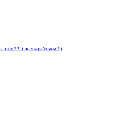
антин!!!!! ( но мы работаем!!!)