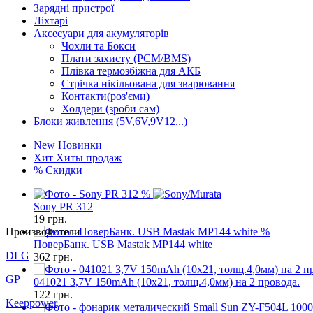
Зарядні пристрої
Ліхтарі
Аксесуари для акумуляторів
Чохли та Бокси
Плати захисту (PCM/BMS)
Плівка термозбіжна для АКБ
Стрічка нікільована для зварювання
Контакти(роз'єми)
Холдери (зроби сам)
Блоки живлення (5V,6V,9V12...)
New
Новинки
Хит
Хиты продаж
%
Скидки
%
Sony PR 312
19
грн.
Производители
%
ПоверБанк. USB Mastak MP144 white
DLG
362
грн.
GP
041021 3,7V 150mAh (10x21, толщ.4,0мм) на 2 провода.
122
грн.
Keeppower