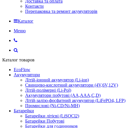
Доставка та оплата
Контакти
Перепаковка та ремонт акумуляторів
Каталог
Меню
Каталог товаров
EcoFlow
Акумулятори
Літій-іонний акумулятор (Li-ion)
Свинцево-кислотний акумулятори (4V,6V,12V)
Літій-полімерні (Li-Pol)
Акумулятори побутові (AA,AAA,C,D)
Літій-залізо-фосфатний акумулятор (LiFePO4, LFP)
Промислові (Ni-CD/Ni-MH)
Батарейки
Батарейки літієві (LiSOCl2)
Батарейки Побутові
Батарейки для годинников