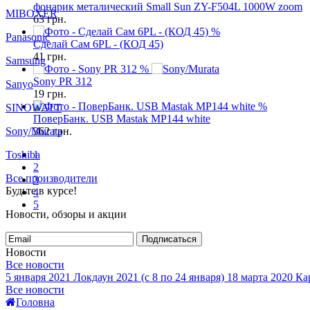
фонарик металический Small Sun ZY-F504L 1000W zoom
MIBOXER
63
грн.
%
Panasonic
Сделай Сам 6PL - (КОД 45)
41
грн.
Samsung
%
Sony PR 312
Sanyo
19
грн.
%
SINOWATT
ПоверБанк. USB Mastak MP144 white
Sony/Murata
362
грн.
Toshiba
1
2
Все производители
3
Будьте в курсе!
4
5
Новости, обзоры и акции
Подписаться
Новости
Все новости
5 января 2021
Локдаун 2021 (с 8 по 24 января)
18 марта 2020
Кар
Все новости
Головна