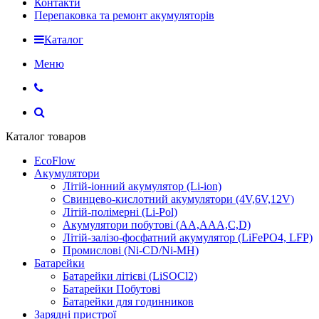
Контакти
Перепаковка та ремонт акумуляторів
Каталог
Меню
Каталог товаров
EcoFlow
Акумулятори
Літій-іонний акумулятор (Li-ion)
Свинцево-кислотний акумулятори (4V,6V,12V)
Літій-полімерні (Li-Pol)
Акумулятори побутові (AA,AAA,C,D)
Літій-залізо-фосфатний акумулятор (LiFePO4, LFP)
Промислові (Ni-CD/Ni-MH)
Батарейки
Батарейки літієві (LiSOCl2)
Батарейки Побутові
Батарейки для годинников
Зарядні пристрої