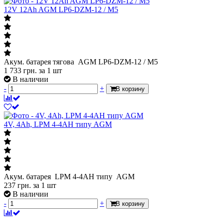
12V 12Ah AGM LP6-DZM-12 / М5
Акум. батарея тягова AGM LP6-DZM-12 / М5
1 733
грн.
за 1 шт
В наличии
-
+
В корзину
4V, 4Ah, LPM 4-4АН типу AGM
Акум. батарея LPM 4-4АН типу AGM
237
грн.
за 1 шт
В наличии
-
+
В корзину