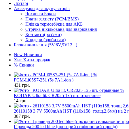
Ліхтарі
Аксесуари для акумуляторів
Чохли та Бокси
Плати захисту (PCM/BMS)
Плівка термозбіжна для АКБ
Стрічка нікільована для зварювання
Контакти(роз'єми)
Холдери (зроби сам)
Блоки живлення (5V,6V,9V12...)
New
Новинки
Хит
Хиты продаж
%
Скидки
%
PCM-Li05S7-251 (5s 7A li-ion )
431
грн.
%
KODAK Ultra lit. CR2025 1х5 шт. отрывные
14
грн.
26110158 3,7V 5500mAh HST (110x158, толщ.2,6мм) на 2 
387
грн.
Гірлянда 200 led blue (прозорий силіконовий провід)