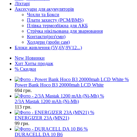
Ліхтарі
Аксесуари для акумуляторів
Чохли та Бокси
Плати захисту (PCM/BMS)
Плівка термозбіжна для АКБ
Стрічка нікільована для зварювання
Контакти(роз'єми)
Холдери (зроби сам)
Блоки живлення (5V,6V,9V12...)
New
Новинки
Хит
Хиты продаж
%
Скидки
%
Power Bank Hoco B3 20000mah LCD White
694
грн.
%
2/3A Mastak 1200 mAh (Ni-Mh)
113
грн.
%
ENERGIZER 23A (MN21)
99
грн.
%
DURACELL DA 10 B6