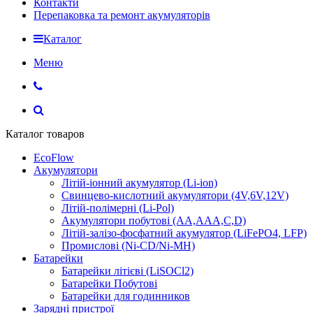
Контакти
Перепаковка та ремонт акумуляторів
Каталог
Меню
Каталог товаров
EcoFlow
Акумулятори
Літій-іонний акумулятор (Li-ion)
Свинцево-кислотний акумулятори (4V,6V,12V)
Літій-полімерні (Li-Pol)
Акумулятори побутові (AA,AAA,C,D)
Літій-залізо-фосфатний акумулятор (LiFePO4, LFP)
Промислові (Ni-CD/Ni-MH)
Батарейки
Батарейки літієві (LiSOCl2)
Батарейки Побутові
Батарейки для годинников
Зарядні пристрої