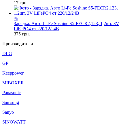
17
грн.
%
Зарядка. Авто Li-Fe Soshine S5-FECR2,123, 1,2шт. 3V
LiFePO4 от 220/12/24В
375
грн.
Производители
DLG
GP
Keeppower
MIBOXER
Panasonic
Samsung
Sanyo
SINOWATT