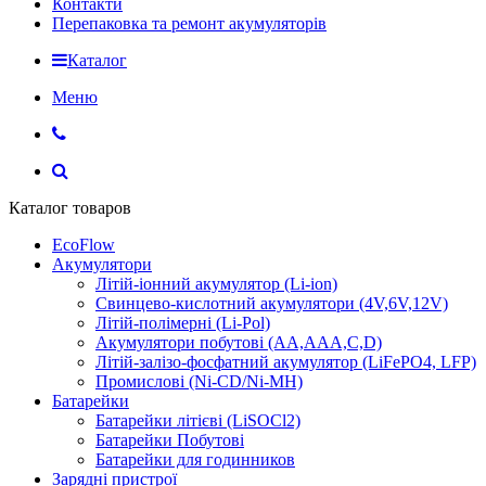
Контакти
Перепаковка та ремонт акумуляторів
Каталог
Меню
Каталог товаров
EcoFlow
Акумулятори
Літій-іонний акумулятор (Li-ion)
Свинцево-кислотний акумулятори (4V,6V,12V)
Літій-полімерні (Li-Pol)
Акумулятори побутові (AA,AAA,C,D)
Літій-залізо-фосфатний акумулятор (LiFePO4, LFP)
Промислові (Ni-CD/Ni-MH)
Батарейки
Батарейки літієві (LiSOCl2)
Батарейки Побутові
Батарейки для годинников
Зарядні пристрої