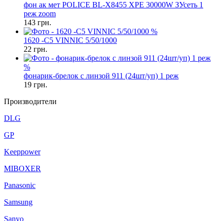
фон ак мет POLICE BL-X8455 XPE 30000W ЗУсеть 1
реж zoom
143
грн.
%
1620 -C5 VINNIC 5/50/1000
22
грн.
%
фонарик-брелок с линзой 911 (24шт/уп) 1 реж
19
грн.
Производители
DLG
GP
Keeppower
MIBOXER
Panasonic
Samsung
Sanyo