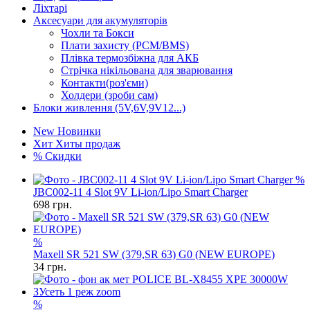
Ліхтарі
Аксесуари для акумуляторів
Чохли та Бокси
Плати захисту (PCM/BMS)
Плівка термозбіжна для АКБ
Стрічка нікільована для зварювання
Контакти(роз'єми)
Холдери (зроби сам)
Блоки живлення (5V,6V,9V12...)
New
Новинки
Хит
Хиты продаж
%
Скидки
%
JBC002-11 4 Slot 9V Li-ion/Lipo Smart Charger
698
грн.
%
Maxell SR 521 SW (379,SR 63) G0 (NEW EUROPE)
34
грн.
%