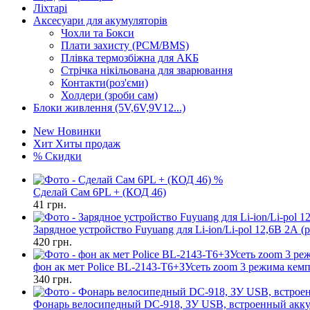
Ліхтарі
Аксесуари для акумуляторів
Чохли та Бокси
Плати захисту (PCM/BMS)
Плівка термозбіжна для АКБ
Стрічка нікільована для зварювання
Контакти(роз'єми)
Холдери (зроби сам)
Блоки живлення (5V,6V,9V12...)
New
Новинки
Хит
Хиты продаж
%
Скидки
%
Сделай Сам 6PL + (КОД 46)
41
грн.
Зарядное устройство Fuyuang для Li-ion/Li-pol 12,6В 2А (
420
грн.
фон ак мет Police BL-2143-T6+ЗУсеть zoom 3 режима кем
340
грн.
Фонарь велосипедный DC-918, ЗУ USB, встроенный аккум