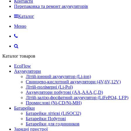
Контакти
Перепаковка та ремонт акумуляторів
Каталог
Меню
Каталог товаров
EcoFlow
Акумулятори
Літій-іонний акумулятор (Li-ion)
Свинцево-кислотний акумулятори (4V,6V,12V)
Літій-полімерні (Li-Pol)
Акумулятори побутові (AA,AAA,C,D)
Літій-залізо-фосфатний акумулятор (LiFePO4, LFP)
Промислові (Ni-CD/Ni-MH)
Батарейки
Батарейки літієві (LiSOCl2)
Батарейки Побутові
Батарейки для годинников
Зарядні пристрої