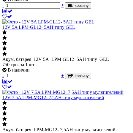
-
+
В корзину
12V 5A LPМ-GL12- 5АН типу GEL
Акум. батарея 12V 5A LPМ-GL12- 5АН типу GEL
750
грн.
за 1 шт
В наличии
-
+
В корзину
12V 7.5A LPМ-MG12- 7,5АН типу мультигелевий
Акум. батарея LPМ-MG12- 7,5АН типу мультигелевий