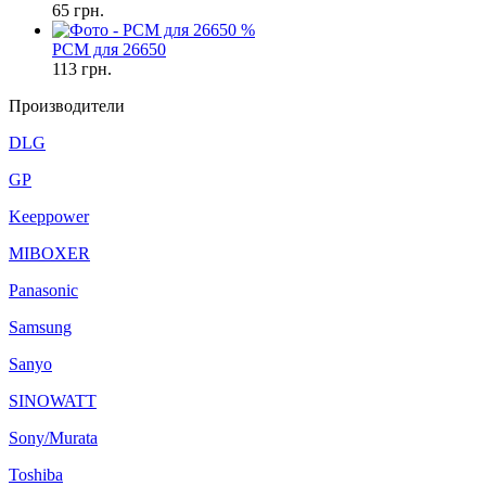
65
грн.
%
PCM для 26650
113
грн.
Производители
DLG
GP
Keeppower
MIBOXER
Panasonic
Samsung
Sanyo
SINOWATT
Sony/Murata
Toshiba