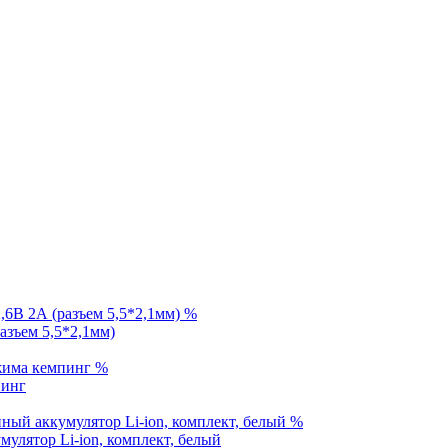
%
разъем 5,5*2,1мм)
%
пинг
%
улятор Li-ion, комплект, белый