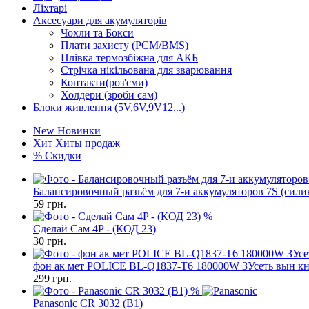
Ліхтарі
Аксесуари для акумуляторів
Чохли та Бокси
Плати захисту (PCM/BMS)
Плівка термозбіжна для АКБ
Стрічка нікільована для зварювання
Контакти(роз'єми)
Холдери (зроби сам)
Блоки живлення (5V,6V,9V12...)
New
Новинки
Хит
Хиты продаж
%
Скидки
Балансировочный разъём для 7-и аккумуляторов 7S (сил
59
грн.
%
Сделай Сам 4P - (КОД 23)
30
грн.
фон ак мет POLICE BL-Q1837-T6 180000W ЗУсеть вын кн
299
грн.
%
Panasonic CR 3032 (B1)