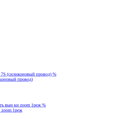
%
иконовый провод)
%
 zoom 1реж