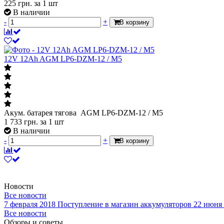
225
грн.
за 1 шт
В наличии
-
+
В корзину
12V 12Ah AGM LP6-DZM-12 / М5
Акум. батарея тягова AGM LP6-DZM-12 / М5
1 733
грн.
за 1 шт
В наличии
-
+
В корзину
Новости
Все новости
7 февраля 2018
Поступление в магазин аккумуляторов
22 июня
Все новости
Обзоры и советы