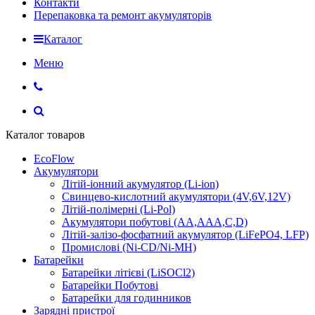
Контакти
Перепаковка та ремонт акумуляторів
Каталог
Меню
Каталог товаров
EcoFlow
Акумулятори
Літій-іонний акумулятор (Li-ion)
Свинцево-кислотний акумулятори (4V,6V,12V)
Літій-полімерні (Li-Pol)
Акумулятори побутові (AA,AAA,C,D)
Літій-залізо-фосфатний акумулятор (LiFePO4, LFP)
Промислові (Ni-CD/Ni-MH)
Батарейки
Батарейки літієві (LiSOCl2)
Батарейки Побутові
Батарейки для годинников
Зарядні пристрої