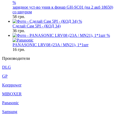
%
зарядное уст-во унив к фонар GH-SC01 (на 2 акб 18650)
со шнуром
58
грн.
%
Сделай Сам 5PI - (КОД 34)
36
грн.
%
PANASONIC LRV08 (23A / MN21), 1*1шт
16
грн.
Производители
DLG
GP
Keeppower
MIBOXER
Panasonic
Samsung