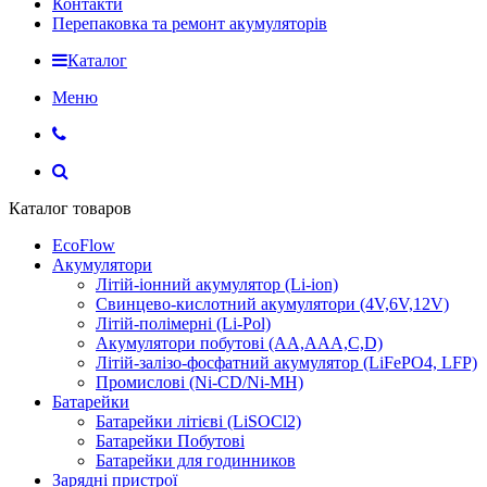
Контакти
Перепаковка та ремонт акумуляторів
Каталог
Меню
Каталог товаров
EcoFlow
Акумулятори
Літій-іонний акумулятор (Li-ion)
Свинцево-кислотний акумулятори (4V,6V,12V)
Літій-полімерні (Li-Pol)
Акумулятори побутові (AA,AAA,C,D)
Літій-залізо-фосфатний акумулятор (LiFePO4, LFP)
Промислові (Ni-CD/Ni-MH)
Батарейки
Батарейки літієві (LiSOCl2)
Батарейки Побутові
Батарейки для годинников
Зарядні пристрої