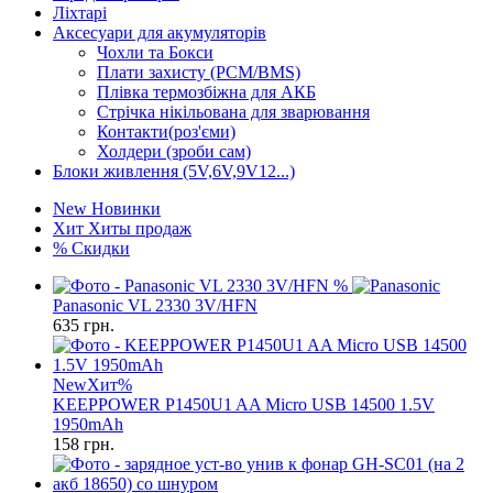
Ліхтарі
Аксесуари для акумуляторів
Чохли та Бокси
Плати захисту (PCM/BMS)
Плівка термозбіжна для АКБ
Стрічка нікільована для зварювання
Контакти(роз'єми)
Холдери (зроби сам)
Блоки живлення (5V,6V,9V12...)
New
Новинки
Хит
Хиты продаж
%
Скидки
%
Panasonic VL 2330 3V/HFN
635
грн.
New
Хит
%
KEEPPOWER P1450U1 AA Micro USB 14500 1.5V
1950mAh
158
грн.