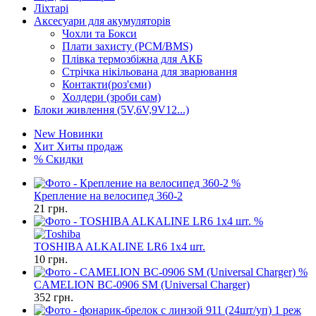
Ліхтарі
Аксесуари для акумуляторів
Чохли та Бокси
Плати захисту (PCM/BMS)
Плівка термозбіжна для АКБ
Стрічка нікільована для зварювання
Контакти(роз'єми)
Холдери (зроби сам)
Блоки живлення (5V,6V,9V12...)
New
Новинки
Хит
Хиты продаж
%
Скидки
%
Крепление на велосипед 360-2
21
грн.
%
TOSHIBA ALKALINE LR6 1x4 шт.
10
грн.
%
CAMELION BC-0906 SM (Universal Charger)
352
грн.