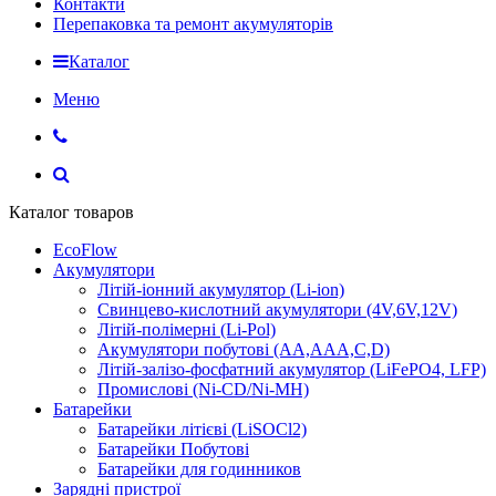
Контакти
Перепаковка та ремонт акумуляторів
Каталог
Меню
Каталог товаров
EcoFlow
Акумулятори
Літій-іонний акумулятор (Li-ion)
Свинцево-кислотний акумулятори (4V,6V,12V)
Літій-полімерні (Li-Pol)
Акумулятори побутові (AA,AAA,C,D)
Літій-залізо-фосфатний акумулятор (LiFePO4, LFP)
Промислові (Ni-CD/Ni-MH)
Батарейки
Батарейки літієві (LiSOCl2)
Батарейки Побутові
Батарейки для годинников
Зарядні пристрої