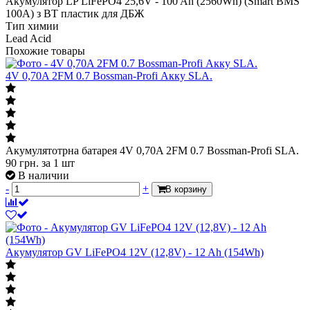
Акумулятор LP LiFePO4 25,6V - 100 Ah (2560Wh) (Smart BMS
100А) з BT пластик для ДБЖ
Тип химии
Lead Acid
Похожие товары
4V 0,70A 2FM 0.7 Bossman-Profi Акку SLA.
Акумулятотрна батарея 4V 0,70A 2FM 0.7 Bossman-Profi SLA.
90
грн.
за 1 шт
В наличии
-
+
В корзину
Акумулятор GV LiFePО4 12V (12,8V) - 12 Ah (154Wh)