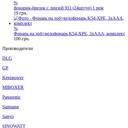
%
фонарик-брелок с линзой 911 (24шт/уп) 1 реж
19
грн.
%
Фонарь на лоб+велофонарь K54-XPE, 3xAAA, комплект
100
грн.
Производители
DLG
GP
Keeppower
MIBOXER
Panasonic
Samsung
Sanyo
SINOWATT