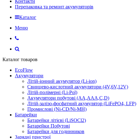
Контакти
Перепаковка та ремонт акумуляторів
Каталог
Меню
Каталог товаров
EcoFlow
Акумулятори
Літій-іонний акумулятор (Li-ion)
Свинцево-кислотний акумулятори (4V,6V,12V)
Літій-полімерні (Li-Pol)
Акумулятори побутові (AA,AAA,C,D)
Літій-залізо-фосфатний акумулятор (LiFePO4, LFP)
Промислові (Ni-CD/Ni-MH)
Батарейки
Батарейки літієві (LiSOCl2)
Батарейки Побутові
Батарейки для годинников
Зарядні пристрої