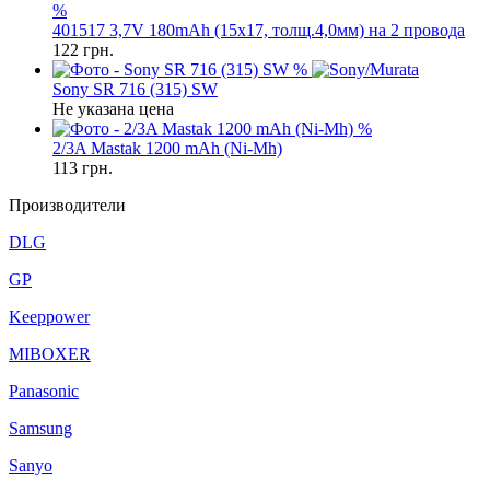
%
401517 3,7V 180mAh (15x17, толщ.4,0мм) на 2 провода
122
грн.
%
Sony SR 716 (315) SW
Не указана цена
%
2/3A Mastak 1200 mAh (Ni-Mh)
113
грн.
Производители
DLG
GP
Keeppower
MIBOXER
Panasonic
Samsung
Sanyo