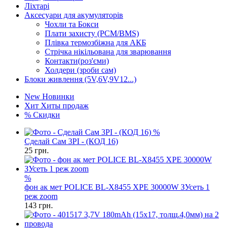
Ліхтарі
Аксесуари для акумуляторів
Чохли та Бокси
Плати захисту (PCM/BMS)
Плівка термозбіжна для АКБ
Стрічка нікільована для зварювання
Контакти(роз'єми)
Холдери (зроби сам)
Блоки живлення (5V,6V,9V12...)
New
Новинки
Хит
Хиты продаж
%
Скидки
%
Сделай Сам 3PI - (КОД 16)
25
грн.
%
фон ак мет POLICE BL-X8455 XPE 30000W ЗУсеть 1
реж zoom
143
грн.