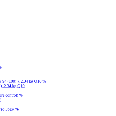
%
%
), 2.34 kg Q10
%
)
%