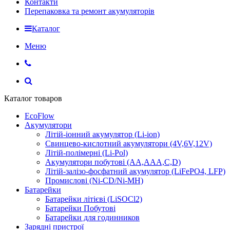
Контакти
Перепаковка та ремонт акумуляторів
Каталог
Меню
Каталог товаров
EcoFlow
Акумулятори
Літій-іонний акумулятор (Li-ion)
Свинцево-кислотний акумулятори (4V,6V,12V)
Літій-полімерні (Li-Pol)
Акумулятори побутові (AA,AAA,C,D)
Літій-залізо-фосфатний акумулятор (LiFePO4, LFP)
Промислові (Ni-CD/Ni-MH)
Батарейки
Батарейки літієві (LiSOCl2)
Батарейки Побутові
Батарейки для годинников
Зарядні пристрої