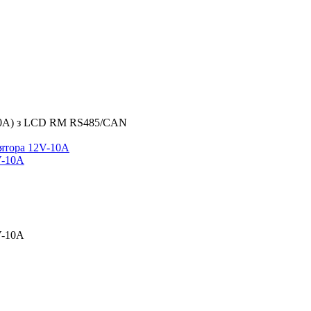
100A) з LCD RM RS485/CAN
V-10A
V-10A