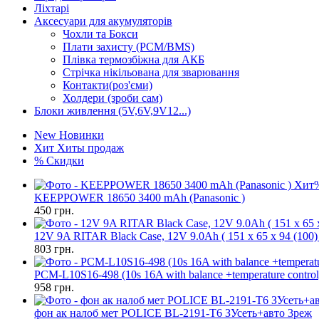
Ліхтарі
Аксесуари для акумуляторів
Чохли та Бокси
Плати захисту (PCM/BMS)
Плівка термозбіжна для АКБ
Стрічка нікільована для зварювання
Контакти(роз'єми)
Холдери (зроби сам)
Блоки живлення (5V,6V,9V12...)
New
Новинки
Хит
Хиты продаж
%
Скидки
Хит
KEEPPOWER 18650 3400 mAh (Panasonic )
450
грн.
12V 9A RITAR Black Case, 12V 9.0Ah ( 151 х 65 х 94 (100) 
803
грн.
PCM-L10S16-498 (10s 16A with balance +temperature control
958
грн.
фон ак налоб мет POLICE BL-2191-T6 ЗУсеть+авто 3реж