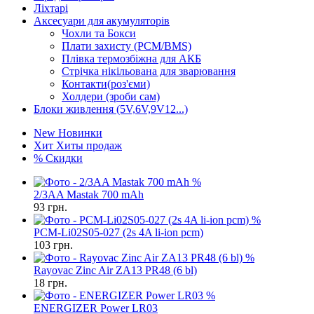
Ліхтарі
Аксесуари для акумуляторів
Чохли та Бокси
Плати захисту (PCM/BMS)
Плівка термозбіжна для АКБ
Стрічка нікільована для зварювання
Контакти(роз'єми)
Холдери (зроби сам)
Блоки живлення (5V,6V,9V12...)
New
Новинки
Хит
Хиты продаж
%
Скидки
%
2/3AA Mastak 700 mAh
93
грн.
%
PCM-Li02S05-027 (2s 4A li-ion pcm)
103
грн.
%
Rayovac Zinc Air ZA13 PR48 (6 bl)
18
грн.
%
ENERGIZER Power LR03