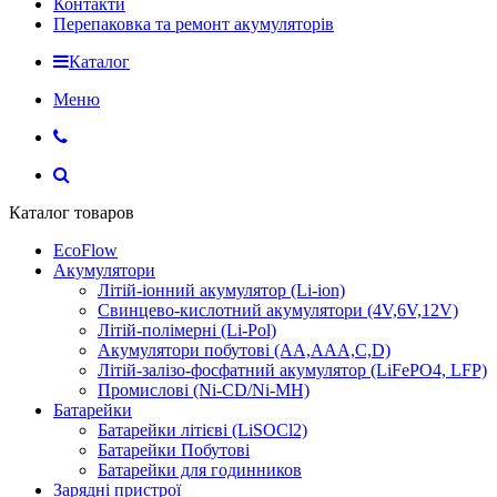
Контакти
Перепаковка та ремонт акумуляторів
Каталог
Меню
Каталог товаров
EcoFlow
Акумулятори
Літій-іонний акумулятор (Li-ion)
Свинцево-кислотний акумулятори (4V,6V,12V)
Літій-полімерні (Li-Pol)
Акумулятори побутові (AA,AAA,C,D)
Літій-залізо-фосфатний акумулятор (LiFePO4, LFP)
Промислові (Ni-CD/Ni-MH)
Батарейки
Батарейки літієві (LiSOCl2)
Батарейки Побутові
Батарейки для годинников
Зарядні пристрої