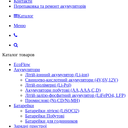
Контакти
Перепаковка та ремонт акумуляторів
Каталог
Меню
Каталог товаров
EcoFlow
Акумулятори
Літій-іонний акумулятор (Li-ion)
Свинцево-кислотний акумулятори (4V,6V,12V)
Літій-полімерні (Li-Pol)
Акумулятори побутові (AA,AAA,C,D)
Літій-залізо-фосфатний акумулятор (LiFePO4, LFP)
Промислові (Ni-CD/Ni-MH)
Батарейки
Батарейки літієві (LiSOCl2)
Батарейки Побутові
Батарейки для годинников
Зарядні пристрої