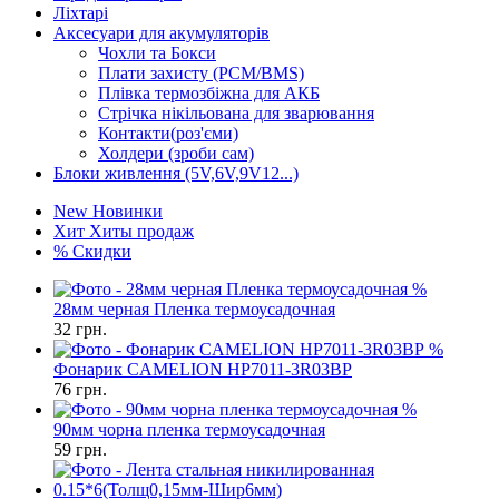
Ліхтарі
Аксесуари для акумуляторів
Чохли та Бокси
Плати захисту (PCM/BMS)
Плівка термозбіжна для АКБ
Стрічка нікільована для зварювання
Контакти(роз'єми)
Холдери (зроби сам)
Блоки живлення (5V,6V,9V12...)
New
Новинки
Хит
Хиты продаж
%
Скидки
%
28мм черная Пленка термоусадочная
32
грн.
%
Фонарик CAMELION HP7011-3R03BP
76
грн.
%
90мм чорна пленка термоусадочная
59
грн.