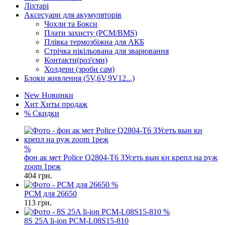
Ліхтарі
Аксесуари для акумуляторів
Чохли та Бокси
Плати захисту (PCM/BMS)
Плівка термозбіжна для АКБ
Стрічка нікільована для зварювання
Контакти(роз'єми)
Холдери (зроби сам)
Блоки живлення (5V,6V,9V12...)
New
Новинки
Хит
Хиты продаж
%
Скидки
%
фон ак мет Police Q2804-T6 ЗУсеть вын кн крепл на руж
zoom 1реж
404
грн.
%
PCM для 26650
113
грн.
%
8S 25A li-ion PCM-L08S15-810