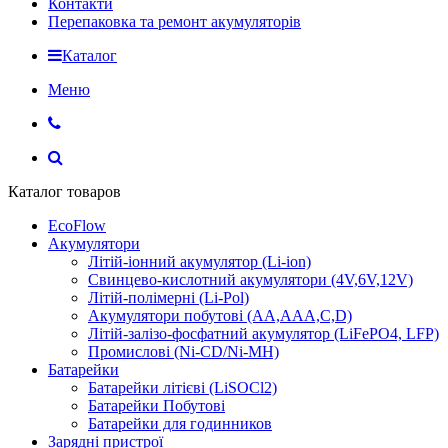
Контакти
Перепаковка та ремонт акумуляторів
Каталог
Меню
Каталог товаров
EcoFlow
Акумулятори
Літій-іонний акумулятор (Li-ion)
Свинцево-кислотний акумулятори (4V,6V,12V)
Літій-полімерні (Li-Pol)
Акумулятори побутові (AA,AAA,C,D)
Літій-залізо-фосфатний акумулятор (LiFePO4, LFP)
Промислові (Ni-CD/Ni-MH)
Батарейки
Батарейки літієві (LiSOCl2)
Батарейки Побутові
Батарейки для годинников
Зарядні пристрої