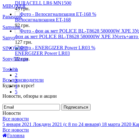
DURACELL LR6 MN1500
MIBOXER
43
грн.
%
Panasonic
Велосигнализация ET-168
92
грн.
Samsung
фон ак мет POLICE BL-T8628 580000W XPE ЗУсеть+авто 
Sanyo
127
грн.
%
SINOWATT
ENERGIZER Power LR03
Sony/Murata
22
грн.
Toshiba
1
2
Все производители
3
Будьте в курсе!
4
5
Новости, обзоры и акции
Подписаться
Новости
Все новости
5 января 2021
Локдаун 2021 (с 8 по 24 января)
18 марта 2020
Кар
Все новости
Головна