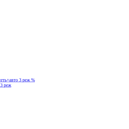
%
3 реж