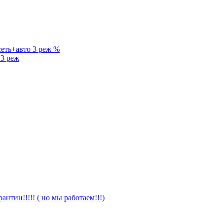
%
3 реж
антин!!!!! ( но мы работаем!!!)