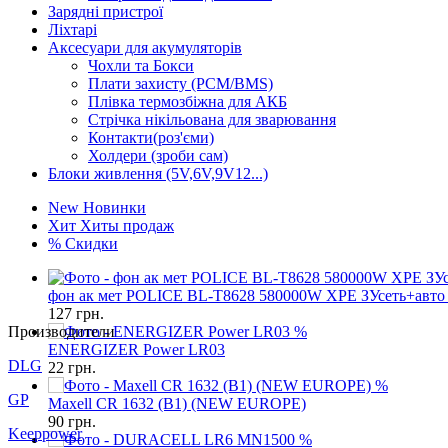
Зарядні пристрої
Ліхтарі
Аксесуари для акумуляторів
Чохли та Бокси
Плати захисту (PCM/BMS)
Плівка термозбіжна для АКБ
Стрічка нікільована для зварювання
Контакти(роз'єми)
Холдери (зроби сам)
Блоки живлення (5V,6V,9V12...)
New
Новинки
Хит
Хиты продаж
%
Скидки
фон ак мет POLICE BL-T8628 580000W XPE ЗУсеть+авто 
127
грн.
Производители
%
ENERGIZER Power LR03
DLG
22
грн.
%
GP
Maxell CR 1632 (B1) (NEW EUROPE)
90
грн.
Keeppower
%