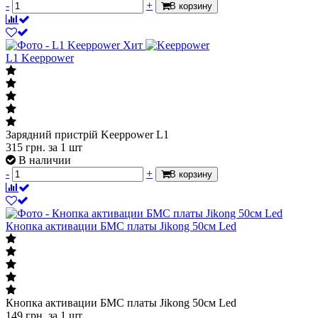
-
+
В корзину
Хит
L1 Keeppower
Зарядний пристрій Keeppower L1
315
грн.
за 1 шт
В наличии
-
+
В корзину
Кнопка активации БМС платы Jikong 50см Led
Кнопка активации БМС платы Jikong 50см Led
149
грн.
за 1 шт