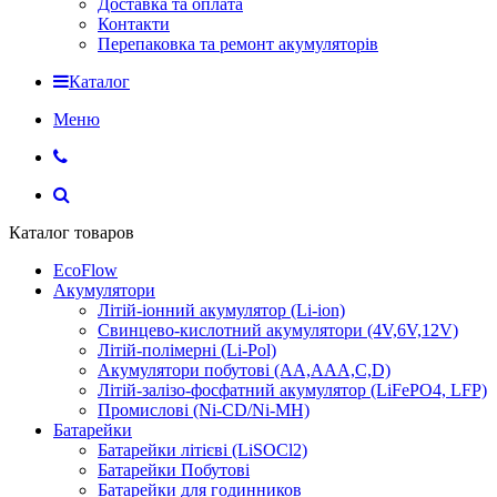
Доставка та оплата
Контакти
Перепаковка та ремонт акумуляторів
Каталог
Меню
Каталог товаров
EcoFlow
Акумулятори
Літій-іонний акумулятор (Li-ion)
Свинцево-кислотний акумулятори (4V,6V,12V)
Літій-полімерні (Li-Pol)
Акумулятори побутові (AA,AAA,C,D)
Літій-залізо-фосфатний акумулятор (LiFePO4, LFP)
Промислові (Ni-CD/Ni-MH)
Батарейки
Батарейки літієві (LiSOCl2)
Батарейки Побутові
Батарейки для годинников