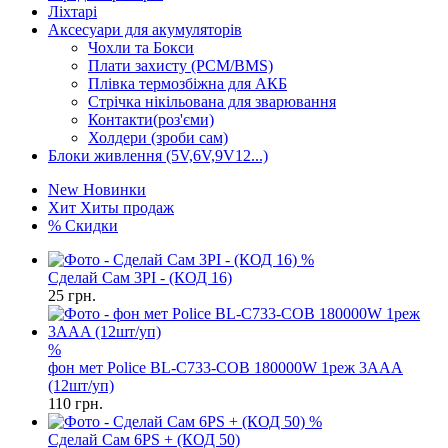
Ліхтарі
Аксесуари для акумуляторів
Чохли та Бокси
Плати захисту (PCM/BMS)
Плівка термозбіжна для АКБ
Стрічка нікільована для зварювання
Контакти(роз'єми)
Холдери (зроби сам)
Блоки живлення (5V,6V,9V12...)
New
Новинки
Хит
Хиты продаж
%
Скидки
%
Сделай Сам 3PI - (КОД 16)
25
грн.
%
фон мет Police BL-C733-COB 180000W 1реж 3AAA
(12шт/уп)
110
грн.
%
Сделай Сам 6PS + (КОД 50)