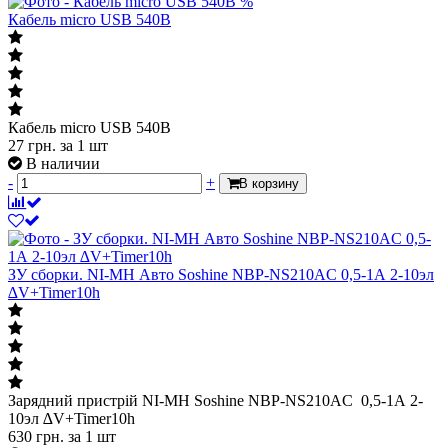
%
Кабель micro USB 540B
Кабель micro USB 540B
27
грн.
за 1 шт
В наличии
-
+
В корзину
ЗУ сборки. NI-MH Авто Soshine NBP-NS210AC 0,5-1А 2-10эл
∆V+Timer10h
Зарядний пристрій NI-MH Soshine NBP-NS210AC 0,5-1А 2-
10эл ∆V+Timer10h
630
грн.
за 1 шт