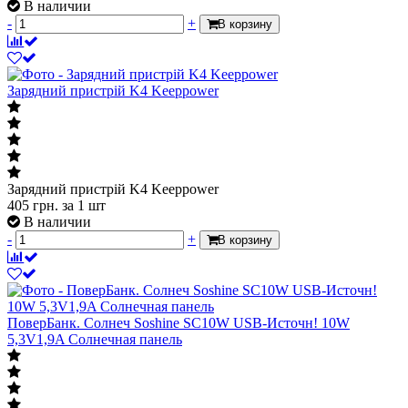
В наличии
-
+
В корзину
Зарядний пристрій K4 Keeppower
Зарядний пристрій K4 Keeppower
405
грн.
за 1 шт
В наличии
-
+
В корзину
ПоверБанк. Солнеч Soshine SC10W USB-Источн! 10W
5,3V1,9A Солнечная панель