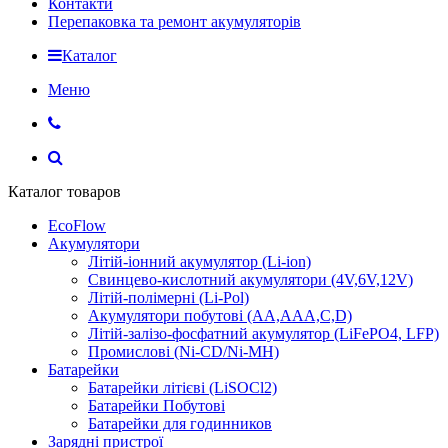
Контакти
Перепаковка та ремонт акумуляторів
Каталог
Меню
Каталог товаров
EcoFlow
Акумулятори
Літій-іонний акумулятор (Li-ion)
Свинцево-кислотний акумулятори (4V,6V,12V)
Літій-полімерні (Li-Pol)
Акумулятори побутові (AA,AAA,C,D)
Літій-залізо-фосфатний акумулятор (LiFePO4, LFP)
Промислові (Ni-CD/Ni-MH)
Батарейки
Батарейки літієві (LiSOCl2)
Батарейки Побутові
Батарейки для годинников
Зарядні пристрої