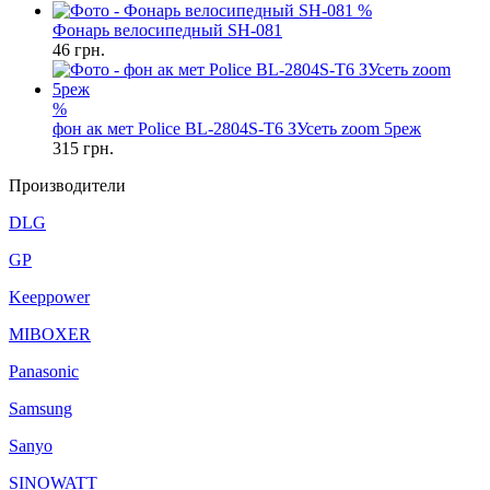
%
Фонарь велосипедный SH-081
46
грн.
%
фон ак мет Police BL-2804S-T6 ЗУсеть zoom 5реж
315
грн.
Производители
DLG
GP
Keeppower
MIBOXER
Panasonic
Samsung
Sanyo
SINOWATT