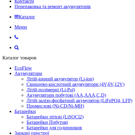
Контакти
Перепаковка та ремонт акумуляторів
Каталог
Меню
Каталог товаров
EcoFlow
Акумулятори
Літій-іонний акумулятор (Li-ion)
Свинцево-кислотний акумулятори (4V,6V,12V)
Літій-полімерні (Li-Pol)
Акумулятори побутові (AA,AAA,C,D)
Літій-залізо-фосфатний акумулятор (LiFePO4, LFP)
Промислові (Ni-CD/Ni-MH)
Батарейки
Батарейки літієві (LiSOCl2)
Батарейки Побутові
Батарейки для годинников
Зарядні пристрої