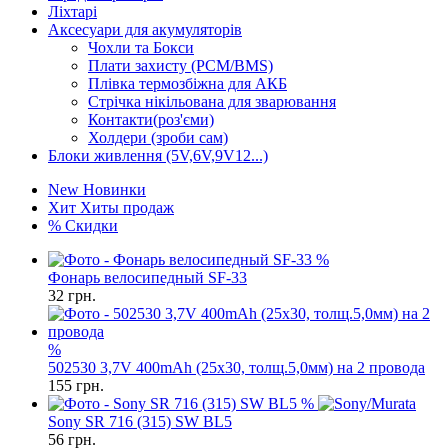
Ліхтарі
Аксесуари для акумуляторів
Чохли та Бокси
Плати захисту (PCM/BMS)
Плівка термозбіжна для АКБ
Стрічка нікільована для зварювання
Контакти(роз'єми)
Холдери (зроби сам)
Блоки живлення (5V,6V,9V12...)
New
Новинки
Хит
Хиты продаж
%
Скидки
%
Фонарь велосипедный SF-33
32
грн.
%
502530 3,7V 400mAh (25x30, толщ.5,0мм) на 2 провода
155
грн.
%
Sony SR 716 (315) SW BL5
56
грн.