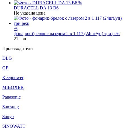
%
DURACELL DA 13 B6
Не указана цена
%
фонарик-брелок с лазером 2 в 1 117 (24шт/уп) три реж
21
грн.
Производители
DLG
GP
Keeppower
MIBOXER
Panasonic
Samsung
Sanyo
SINOWATT