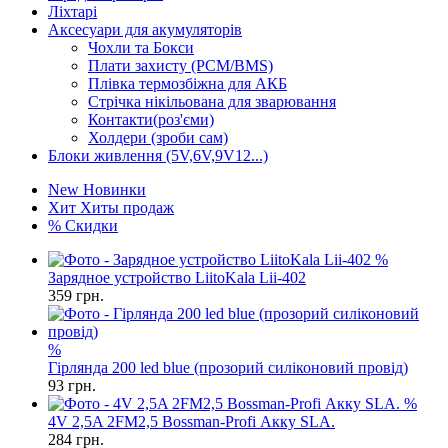
Ліхтарі
Аксесуари для акумуляторів
Чохли та Бокси
Плати захисту (PCM/BMS)
Плівка термозбіжна для АКБ
Стрічка нікільована для зварювання
Контакти(роз'єми)
Холдери (зроби сам)
Блоки живлення (5V,6V,9V12...)
New
Новинки
Хит
Хиты продаж
%
Скидки
%
Зарядное устройство LiitoKala Lii-402
359
грн.
%
Гірлянда 200 led blue (прозорий силіконовий провід)
93
грн.
%
4V 2,5A 2FM2,5 Bossman-Profi Акку SLA.
284
грн.