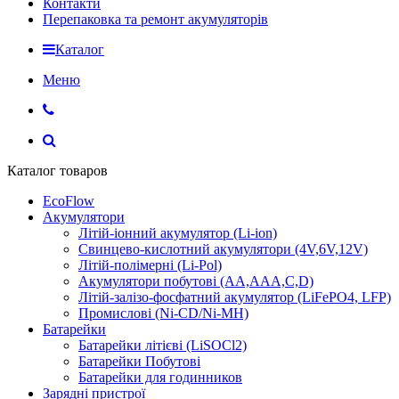
Контакти
Перепаковка та ремонт акумуляторів
Каталог
Меню
Каталог товаров
EcoFlow
Акумулятори
Літій-іонний акумулятор (Li-ion)
Свинцево-кислотний акумулятори (4V,6V,12V)
Літій-полімерні (Li-Pol)
Акумулятори побутові (AA,AAA,C,D)
Літій-залізо-фосфатний акумулятор (LiFePO4, LFP)
Промислові (Ni-CD/Ni-MH)
Батарейки
Батарейки літієві (LiSOCl2)
Батарейки Побутові
Батарейки для годинников
Зарядні пристрої