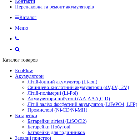
Контакти
Перепаковка та ремонт акумуляторів
Каталог
Меню
Каталог товаров
EcoFlow
Акумулятори
Літій-іонний акумулятор (Li-ion)
Свинцево-кислотний акумулятори (4V,6V,12V)
Літій-полімерні (Li-Pol)
Акумулятори побутові (AA,AAA,C,D)
Літій-залізо-фосфатний акумулятор (LiFePO4, LFP)
Промислові (Ni-CD/Ni-MH)
Батарейки
Батарейки літієві (LiSOCl2)
Батарейки Побутові
Батарейки для годинников
Зарядні пристрої