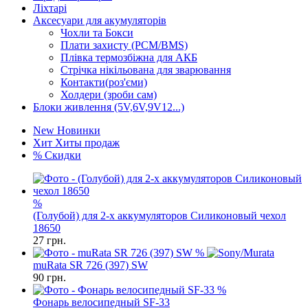
Ліхтарі
Аксесуари для акумуляторів
Чохли та Бокси
Плати захисту (PCM/BMS)
Плівка термозбіжна для АКБ
Стрічка нікільована для зварювання
Контакти(роз'єми)
Холдери (зроби сам)
Блоки живлення (5V,6V,9V12...)
New
Новинки
Хит
Хиты продаж
%
Скидки
%
(Голубой) для 2-х аккумуляторов Силиконовый чехол
18650
27
грн.
%
muRata SR 726 (397) SW
90
грн.
%
Фонарь велосипедный SF-33