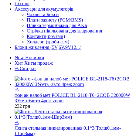
Ліхтарі
Аксесуари для акумуляторів
Чохли та Бокси
Плати захисту (PCM/BMS)
Плівка термозбіжна для АКБ
Стрічка нікільована для зварювання
Контакти(роз'єми)
Холдери (зроби сам)
Блоки живлення (5V,6V,9V12...)
New
Новинки
Хит
Хиты продаж
%
Скидки
%
фон ак налоб мет POLICE BL-2118-T6+2COB 320000W
ЗУсеть+авто 4реж zoom
232
грн.
%
Лента стальная никилированная 0.1*3(Толщ0,1мм-
Шир3мм)