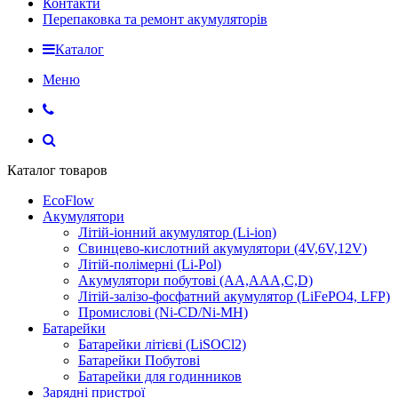
Контакти
Перепаковка та ремонт акумуляторів
Каталог
Меню
Каталог товаров
EcoFlow
Акумулятори
Літій-іонний акумулятор (Li-ion)
Свинцево-кислотний акумулятори (4V,6V,12V)
Літій-полімерні (Li-Pol)
Акумулятори побутові (AA,AAA,C,D)
Літій-залізо-фосфатний акумулятор (LiFePO4, LFP)
Промислові (Ni-CD/Ni-MH)
Батарейки
Батарейки літієві (LiSOCl2)
Батарейки Побутові
Батарейки для годинников
Зарядні пристрої