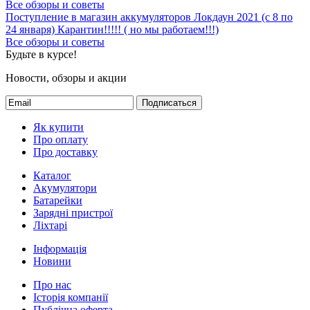
Все обзоры и советы
Поступление в магазин аккумуляторов
Локдаун 2021 (с 8 по
24 января)
Карантин!!!!! ( но мы работаем!!!)
Все обзоры и советы
Будьте в курсе!
Новости, обзоры и акции
Подписаться
Як купити
Про оплату
Про доставку
Каталог
Акумулятори
Батарейки
Зарядні пристрої
Ліхтарі
Інформація
Новини
Про нас
Історія компанії
Публічна оферта