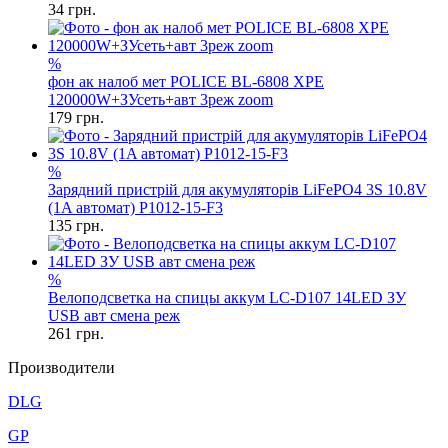
34
грн.
%
фон ак налоб мет POLICE BL-6808 XPE
120000W+ЗУсеть+авт 3реж zoom
179
грн.
%
Зарядний пристрій для акумуляторів LiFePO4 3S 10.8V
(1A автомат) P1012-15-F3
135
грн.
%
Велоподсветка на спицы аккум LC-D107 14LED ЗУ
USB авт смена реж
261
грн.
Производители
DLG
GP