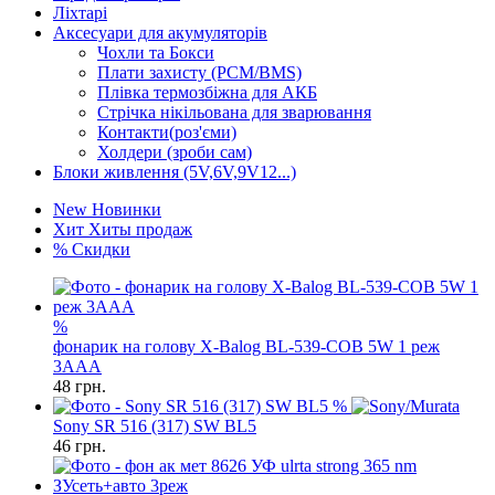
Ліхтарі
Аксесуари для акумуляторів
Чохли та Бокси
Плати захисту (PCM/BMS)
Плівка термозбіжна для АКБ
Стрічка нікільована для зварювання
Контакти(роз'єми)
Холдери (зроби сам)
Блоки живлення (5V,6V,9V12...)
New
Новинки
Хит
Хиты продаж
%
Скидки
%
фонарик на голову X-Balog BL-539-COB 5W 1 реж
3AAA
48
грн.
%
Sony SR 516 (317) SW BL5
46
грн.