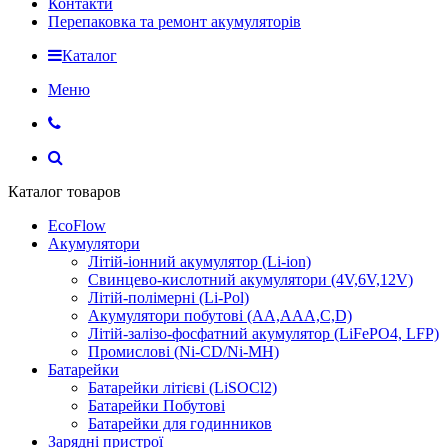
Контакти
Перепаковка та ремонт акумуляторів
Каталог
Меню
Каталог товаров
EcoFlow
Акумулятори
Літій-іонний акумулятор (Li-ion)
Свинцево-кислотний акумулятори (4V,6V,12V)
Літій-полімерні (Li-Pol)
Акумулятори побутові (AA,AAA,C,D)
Літій-залізо-фосфатний акумулятор (LiFePO4, LFP)
Промислові (Ni-CD/Ni-MH)
Батарейки
Батарейки літієві (LiSOCl2)
Батарейки Побутові
Батарейки для годинников
Зарядні пристрої