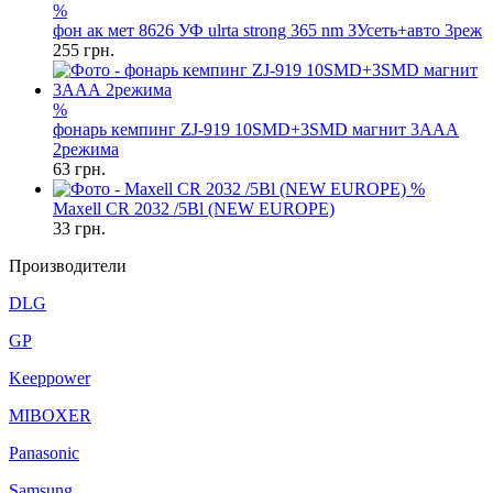
%
фон ак мет 8626 УФ ulrta strong 365 nm ЗУсеть+авто 3реж
255
грн.
%
фонарь кемпинг ZJ-919 10SMD+3SMD магнит 3AAА
2режима
63
грн.
%
Maxell CR 2032 /5Bl (NEW EUROPE)
33
грн.
Производители
DLG
GP
Keeppower
MIBOXER
Panasonic
Samsung