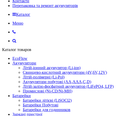
Контакти
Перепаковка та ремонт акумуляторів
Каталог
Меню
Каталог товаров
EcoFlow
Акумулятори
Літій-іонний акумулятор (Li-ion)
Свинцево-кислотний акумулятори (4V,6V,12V)
Літій-полімерні (Li-Pol)
Акумулятори побутові (AA,AAA,C,D)
Літій-залізо-фосфатний акумулятор (LiFePO4, LFP)
Промислові (Ni-CD/Ni-MH)
Батарейки
Батарейки літієві (LiSOCl2)
Батарейки Побутові
Батарейки для годинников
Зарядні пристрої