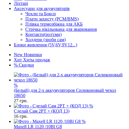
Ліхтарі
Аксесуари для акумуляторів
Чохли та Бокси
Плати захисту (PCM/BMS)
Плівка термозбіжна для АКБ
Стрічка нікільована для зварювання
Контакти(роз'єми)
Холдери (зроби сам)
Блоки живлення (5V,6V,9V12...)
New
Новинки
Хит
Хиты продаж
%
Скидки
%
(Белый) для 2-х аккумуляторов Силиконовый чехол
18650
27
грн.
%
Сделай Сам 2PT + (КОД 13)
16
грн.
%
Maxell LR 1120 /10Bl G8