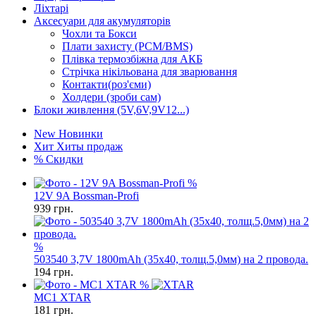
Ліхтарі
Аксесуари для акумуляторів
Чохли та Бокси
Плати захисту (PCM/BMS)
Плівка термозбіжна для АКБ
Стрічка нікільована для зварювання
Контакти(роз'єми)
Холдери (зроби сам)
Блоки живлення (5V,6V,9V12...)
New
Новинки
Хит
Хиты продаж
%
Скидки
%
12V 9A Bossman-Profi
939
грн.
%
503540 3,7V 1800mAh (35x40, толщ.5,0мм) на 2 провода.
194
грн.
%
MC1 XTAR
181
грн.