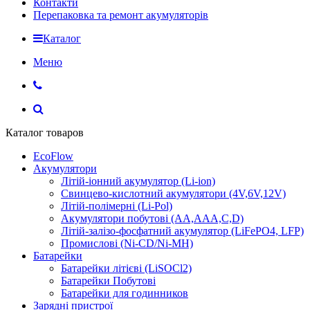
Контакти
Перепаковка та ремонт акумуляторів
Каталог
Меню
Каталог товаров
EcoFlow
Акумулятори
Літій-іонний акумулятор (Li-ion)
Свинцево-кислотний акумулятори (4V,6V,12V)
Літій-полімерні (Li-Pol)
Акумулятори побутові (AA,AAA,C,D)
Літій-залізо-фосфатний акумулятор (LiFePO4, LFP)
Промислові (Ni-CD/Ni-MH)
Батарейки
Батарейки літієві (LiSOCl2)
Батарейки Побутові
Батарейки для годинников
Зарядні пристрої