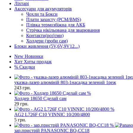
Ліхтарі
Аксесуари для акумуляторів
Чохли та Бокси
Плати захисту (PCM/BMS)
Плівка термозбіжна для АКБ
Стрічка нікільована для зварювання
Контакти(роз'єми)
Холдери (зроби сам)
Блоки живлення (5V,6V,9V12...)
New
Новинки
Хит
Хиты продаж
%
Скидки
указка-лазер алюміній 803-1насадка зелений 1реж
243
грн.
%
Холдер 18650 Сделай сам
29
грн.
%
AG2 L726F C10 VINNIC 10/200/4800
5
грн.
%
зар.пристрiй PANASONIC BQ-CC18