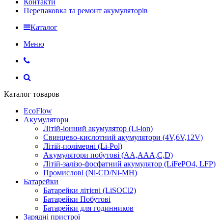
Контакти
Перепаковка та ремонт акумуляторів
Каталог
Меню
Каталог товаров
EcoFlow
Акумулятори
Літій-іонний акумулятор (Li-ion)
Свинцево-кислотний акумулятори (4V,6V,12V)
Літій-полімерні (Li-Pol)
Акумулятори побутові (AA,AAA,C,D)
Літій-залізо-фосфатний акумулятор (LiFePO4, LFP)
Промислові (Ni-CD/Ni-MH)
Батарейки
Батарейки літієві (LiSOCl2)
Батарейки Побутові
Батарейки для годинников
Зарядні пристрої