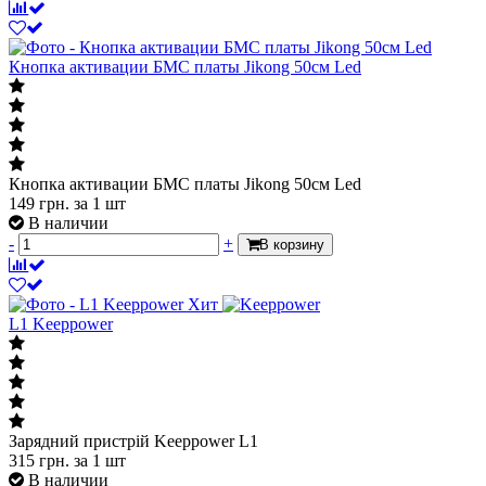
Кнопка активации БМС платы Jikong 50см Led
Кнопка активации БМС платы Jikong 50см Led
149
грн.
за 1 шт
В наличии
-
+
В корзину
Хит
L1 Keeppower
Зарядний пристрій Keeppower L1
315
грн.
за 1 шт
В наличии