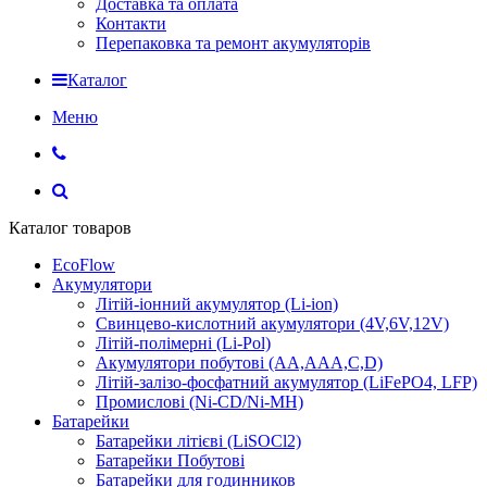
Доставка та оплата
Контакти
Перепаковка та ремонт акумуляторів
Каталог
Меню
Каталог товаров
EcoFlow
Акумулятори
Літій-іонний акумулятор (Li-ion)
Свинцево-кислотний акумулятори (4V,6V,12V)
Літій-полімерні (Li-Pol)
Акумулятори побутові (AA,AAA,C,D)
Літій-залізо-фосфатний акумулятор (LiFePO4, LFP)
Промислові (Ni-CD/Ni-MH)
Батарейки
Батарейки літієві (LiSOCl2)
Батарейки Побутові
Батарейки для годинников