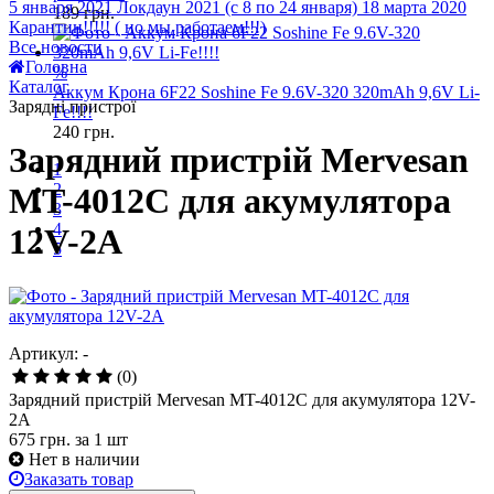
5 января 2021
Локдаун 2021 (с 8 по 24 января)
18 марта 2020
189
грн.
Карантин!!!!! ( но мы работаем!!!)
Все новости
Головна
%
Каталог
Аккум Крона 6F22 Soshine Fe 9.6V-320 320mAh 9,6V Li-
Зарядні пристрої
Fe!!!!
240
грн.
Зарядний пристрій Mervesan
1
2
MT-4012C для акумулятора
3
4
12V-2A
5
Артикул: -
(0)
Зарядний пристрій Mervesan MT-4012C для акумулятора 12V-
2A
675 грн.
за 1 шт
Нет в наличии
Заказать товар