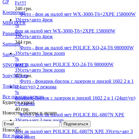
GP
Fe!!!!
240
грн.
Keeppower
MIBOXER
%
фон ак налоб мет WX-3000-T6+2XPE 158000W
Panasonic
ЗУсеть+авто 4реж
344
грн.
Samsung
Sanyo
%
фон ак налоб мет POLICE XQ-24-T6 980000W
SINOWATT
ЗУсеть+авто 3реж zoom
Sony/Murata
475
грн.
Toshiba
%
Все производители
фонарик-брелок с лазером и линзой 1602 2 в 1 (24шт/уп)
Будьте в курсе!
2 режима
40
грн.
Новости, обзоры и акции
Подписаться
%
Новости
фон ак налоб мет POLICE BL-6807N XPE ЗУсеть+авт 3
Все новости
реж zoom