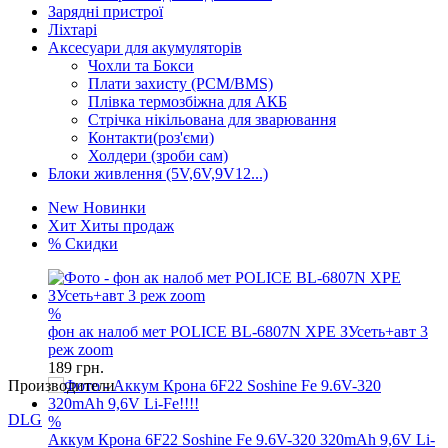
Зарядні пристрої
Ліхтарі
Аксесуари для акумуляторів
Чохли та Бокси
Плати захисту (PCM/BMS)
Плівка термозбіжна для АКБ
Стрічка нікільована для зварювання
Контакти(роз'єми)
Холдери (зроби сам)
Блоки живлення (5V,6V,9V12...)
New
Новинки
Хит
Хиты продаж
%
Скидки
%
фон ак налоб мет POLICE BL-6807N XPE ЗУсеть+авт 3
реж zoom
189
грн.
Производители
DLG
%
Аккум Крона 6F22 Soshine Fe 9.6V-320 320mAh 9,6V Li-