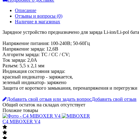
Описание
Отзывы и вопросы
(0)
Наличие в магазинах
Зарядное устройство предназначено для заряда Li-ion/Li-pol б
Напряжение питания: 100-240В; 50-60Гц
Напряжение заряда: 12,6В
Алгоритм заряда: ТС / CC / CV;
Ток заряда: 2,0А
Разъем: 5,5 х 2,1 мм
Индикация состояния заряда:
красный индикатор - заряжается,
зеленый индикатор- заряжено
Защита от короткого замыкания, перенапряжения и перегрузки 
Добавить свой отзыв или задать вопрос
Добавить свой отзыв
Общий остаток на складах
отсутствует
Похожие товары
C4 MIBOXER V4