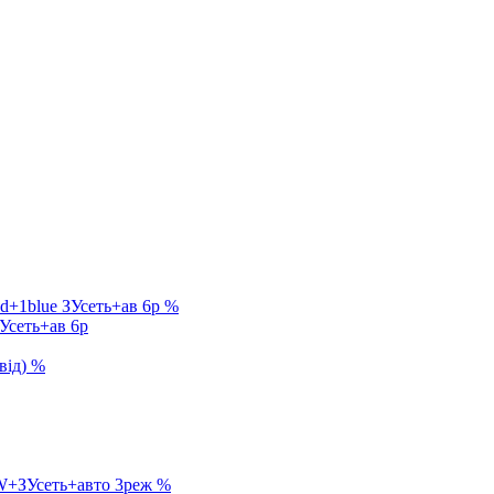
%
Усеть+ав 6р
%
%