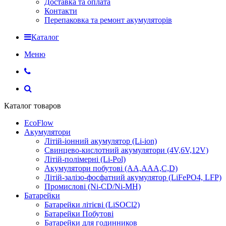
Доставка та оплата
Контакти
Перепаковка та ремонт акумуляторів
Каталог
Меню
Каталог товаров
EcoFlow
Акумулятори
Літій-іонний акумулятор (Li-ion)
Свинцево-кислотний акумулятори (4V,6V,12V)
Літій-полімерні (Li-Pol)
Акумулятори побутові (AA,AAA,C,D)
Літій-залізо-фосфатний акумулятор (LiFePO4, LFP)
Промислові (Ni-CD/Ni-MH)
Батарейки
Батарейки літієві (LiSOCl2)
Батарейки Побутові
Батарейки для годинников