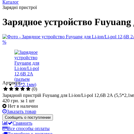
Каталог
Зарядні пристрої
Зарядное устройство Fuyuang д
%
Артикул: -
(0)
Зарядний пристрій Fuyuang для Li-ion/Li-pol 12,6В 2А (5,5*2,1м
420 грн.
за 1 шт
Нет в наличии
Заказать товар
Сообщить о поступлении
Сравнить
Все способы оплаты
Подробнее о доставке