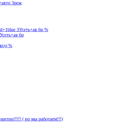
+авто 3реж
%
Усеть+ав 6р
%
антин!!!!! ( но мы работаем!!!)