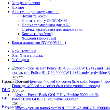
Зарядні пристрої
Ліхтарі
Аксесуари для акумуляторів
Чохли та Бокси
Плати захисту (PCM/BMS)
Плівка термозбіжна для АКБ
Стрічка нікільована для зварювання
Контакти(роз'єми)
Холдери (зроби сам)
Блоки живлення (5V,6V,9V12...)
New
Новинки
Хит
Хиты продаж
%
Скидки
фон ак мет Police BL-C66 50000W L2+12smd+1red+1blue З
328
грн.
Производители
Гірлянда 400 led six corner 8мм color (чорний провід)
DLG
373
грн.
%
GP
Power Bank GOLF Hive5 white 5000mah
268
грн.
Keeppower