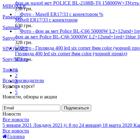
фон ак налоб мет POLICE BL-2188B-T6 158000W+ЗУсеть
MIBOXER
238
грн.
%
Panasonic
Maxell ER17/33 с конектором
630
грн.
Samsung
фон ак мет Police BL-C66 50000W L2+12smd+1red+1blue З
Sanyo
328
грн.
SINOWATT
Гірлянда 400 led six corner 8мм color (чорний провід)
Sony/Murata
373
грн.
Toshiba
1
2
Все производители
3
Будьте в курсе!
4
5
Новости, обзоры и акции
Подписаться
Новости
Все новости
5 января 2021
Локдаун 2021 (с 8 по 24 января)
18 марта 2020
Кар
Все новости
Головна