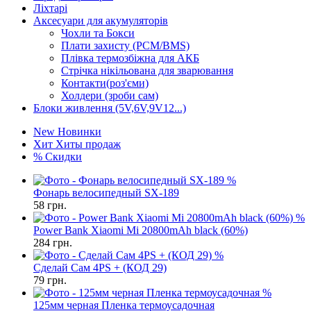
Ліхтарі
Аксесуари для акумуляторів
Чохли та Бокси
Плати захисту (PCM/BMS)
Плівка термозбіжна для АКБ
Стрічка нікільована для зварювання
Контакти(роз'єми)
Холдери (зроби сам)
Блоки живлення (5V,6V,9V12...)
New
Новинки
Хит
Хиты продаж
%
Скидки
%
Фонарь велосипедный SX-189
58
грн.
%
Power Bank Xiaomi Mi 20800mAh black (60%)
284
грн.
%
Сделай Сам 4PS + (КОД 29)
79
грн.
%
125мм черная Пленка термоусадочная