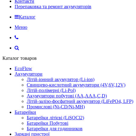
Контакти
Перепаковка та ремонт акумуляторів
Каталог
Меню
Каталог товаров
EcoFlow
Акумулятори
Літій-іонний акумулятор (Li-ion)
Свинцево-кислотний акумулятори (4V,6V,12V)
Літій-полімерні (Li-Pol)
Акумулятори побутові (AA,AAA,C,D)
Літій-залізо-фосфатний акумулятор (LiFePO4, LFP)
Промислові (Ni-CD/Ni-MH)
Батарейки
Батарейки літієві (LiSOCl2)
Батарейки Побутові
Батарейки для годинников
Зарядні пристрої