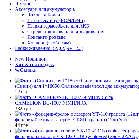
Ліхтарі
Аксесуари для акумуляторів
Чохли та Бокси
Плати захисту (PCM/BMS)
Плівка термозбіжна для АКБ
Стрічка нікільована для зварювання
Контакти(роз'єми)
Холдери (зроби сам)
Блоки живлення (5V,6V,9V12...)
New
Новинки
Хит
Хиты продаж
%
Скидки
(Синий) для 1*18650 Силиконовый чехол для аккумулято
12
грн.
%
CAMELION BC-1007 NiMH/NiCd
332
грн.
фонарик-брелок с лазером YT-810 граната (12шт/уп)
44
грн.
фонарик на голову YX-103-COB (white+red) 3реж 2AAA, 