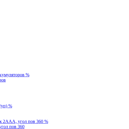
%
ров
%
%
угол пов 360