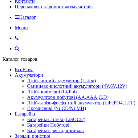
Контакти
Перепаковка та ремонт акумуляторів
Каталог
Меню
Каталог товаров
EcoFlow
Акумулятори
Літій-іонний акумулятор (Li-ion)
Свинцево-кислотний акумулятори (4V,6V,12V)
Літій-полімерні (Li-Pol)
Акумулятори побутові (AA,AAA,C,D)
Літій-залізо-фосфатний акумулятор (LiFePO4, LFP)
Промислові (Ni-CD/Ni-MH)
Батарейки
Батарейки літієві (LiSOCl2)
Батарейки Побутові
Батарейки для годинников
Зарядні пристрої