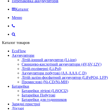
Перепаковка аккумуляторів
Каталог
Меню
Каталог товаров
EcoFlow
Акумулятори
Літій-іонний акумулятор (Li-ion)
Свинцево-кислотний акумулятори (4V,6V,12V)
Літій-полімерні (Li-Pol)
Акумулятори побутові (AA,AAA,C,D)
Літій-залізо-фосфатний акумулятор (LiFePO4, LFP)
Промислові (Ni-CD/Ni-MH)
Батарейки
Батарейки літієві (LiSOCl2)
Батарейки Побутові
Батарейки для годинников
Зарядні пристрої
Ліхтарі