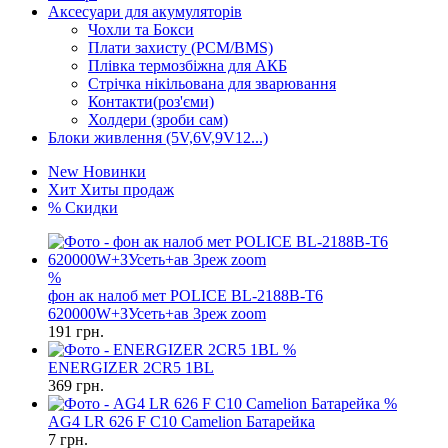
Аксесуари для акумуляторів
Чохли та Бокси
Плати захисту (PCM/BMS)
Плівка термозбіжна для АКБ
Стрічка нікільована для зварювання
Контакти(роз'єми)
Холдери (зроби сам)
Блоки живлення (5V,6V,9V12...)
New
Новинки
Хит
Хиты продаж
%
Скидки
%
фон ак налоб мет POLICE BL-2188B-T6
620000W+ЗУсеть+ав 3реж zoom
191
грн.
%
ENERGIZER 2CR5 1BL
369
грн.
%
AG4 LR 626 F C10 Camelion Батарейка
7
грн.