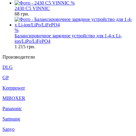
%
2430 C5 VINNIC
68
грн.
%
Балансировочное зарядное устройство для 1-4-х Li-
ion/LiPo/LiFePO4
1 215
грн.
Производители
DLG
GP
Keeppower
MIBOXER
Panasonic
Samsung
Sanyo