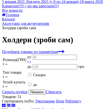
5 января 2021
Локдаун 2021 (с 8 по 24 января)
18 марта 2020
Карантин!!!!! ( но мы работаем!!!)
Все новости
Головна
Каталог
Аксесуари для акумуляторів
Холдери (зроби сам)
Холдери (зроби сам)
Подобрать товары по параметрам
от
Розница(ГРН)
до
грн.
Тип товара
Скидка
Успей купить
да
Скрыть подбор
Сбросить
Показать
Товаров:
51
Сортировать по
По
:
Умолчанию
Цене
Рейтингу