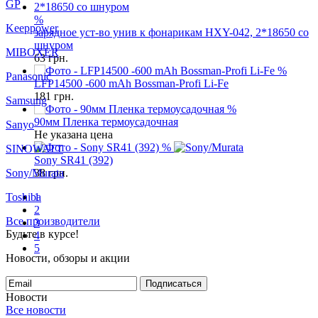
GP
%
Keeppower
зарядное уст-во унив к фонарикам HXY-042, 2*18650 со
шнуром
MIBOXER
63
грн.
%
Panasonic
LFP14500 -600 mAh Bossman-Profi Li-Fe
181
грн.
Samsung
%
90мм Пленка термоусадочная
Sanyo
Не указана цена
%
SINOWATT
Sony SR41 (392)
Sony/Murata
38
грн.
Toshiba
1
2
Все производители
3
Будьте в курсе!
4
5
Новости, обзоры и акции
Подписаться
Новости
Все новости