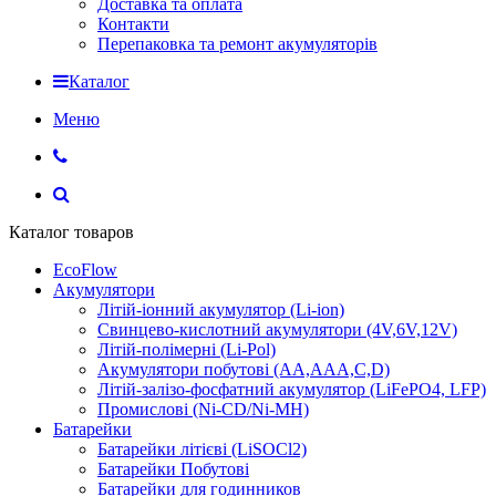
Доставка та оплата
Контакти
Перепаковка та ремонт акумуляторів
Каталог
Меню
Каталог товаров
EcoFlow
Акумулятори
Літій-іонний акумулятор (Li-ion)
Свинцево-кислотний акумулятори (4V,6V,12V)
Літій-полімерні (Li-Pol)
Акумулятори побутові (AA,AAA,C,D)
Літій-залізо-фосфатний акумулятор (LiFePO4, LFP)
Промислові (Ni-CD/Ni-MH)
Батарейки
Батарейки літієві (LiSOCl2)
Батарейки Побутові
Батарейки для годинников