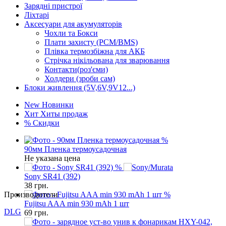
Зарядні пристрої
Ліхтарі
Аксесуари для акумуляторів
Чохли та Бокси
Плати захисту (PCM/BMS)
Плівка термозбіжна для АКБ
Стрічка нікільована для зварювання
Контакти(роз'єми)
Холдери (зроби сам)
Блоки живлення (5V,6V,9V12...)
New
Новинки
Хит
Хиты продаж
%
Скидки
%
90мм Пленка термоусадочная
Не указана цена
%
Sony SR41 (392)
38
грн.
Производители
%
Fujitsu AAA min 930 mAh 1 шт
DLG
69
грн.