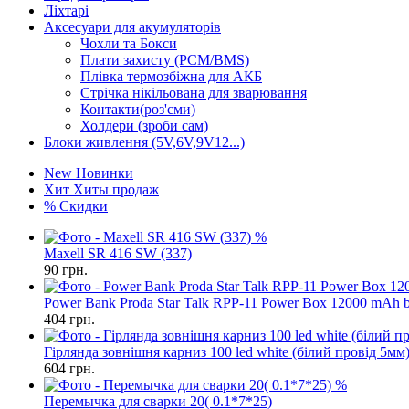
Ліхтарі
Аксесуари для акумуляторів
Чохли та Бокси
Плати захисту (PCM/BMS)
Плівка термозбіжна для АКБ
Стрічка нікільована для зварювання
Контакти(роз'єми)
Холдери (зроби сам)
Блоки живлення (5V,6V,9V12...)
New
Новинки
Хит
Хиты продаж
%
Скидки
%
Maxell SR 416 SW (337)
90
грн.
Power Bank Proda Star Talk RPP-11 Power Box 12000 mAh b
404
грн.
Гірлянда зовнішня карниз 100 led white (білий провід 5мм
604
грн.
%
Перемычка для сварки 20( 0.1*7*25)