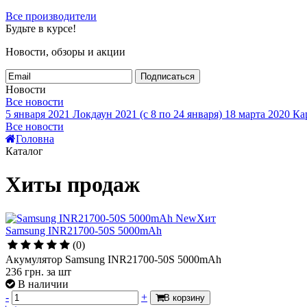
Все производители
Будьте в курсе!
Новости, обзоры и акции
Подписаться
Новости
Все новости
5 января 2021
Локдаун 2021 (с 8 по 24 января)
18 марта 2020
Кар
Все новости
Головна
Каталог
Хиты продаж
New
Хит
Samsung INR21700-50S 5000mAh
(0)
Акумулятор Samsung INR21700-50S 5000mAh
236
грн.
за шт
В наличии
-
+
В корзину