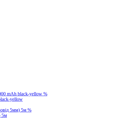
%
lack-yellow
%
) 5м