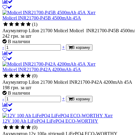
Хит
Molicel INR21700-P45B 4500mAh 45A
(1)
Акумулятор LiIon 21700 Molicel Molicel INR21700-P45B 4500
242
грн.
за шт
В наличии
-
+
В корзину
Хит
Molicel INR21700-P42A 4200mAh 45A
(0)
Акумулятор LiIon 21700 Molicel INR21700-P42A 4200mAh 45A
198
грн.
за шт
В наличии
-
+
В корзину
Хит
12V 100 Ah LiFePO4 LiFePO4 ECO-WORTHY
(0)
Акумулятор 12v 100a літієвий LiFePO4 ECO-WORTHY