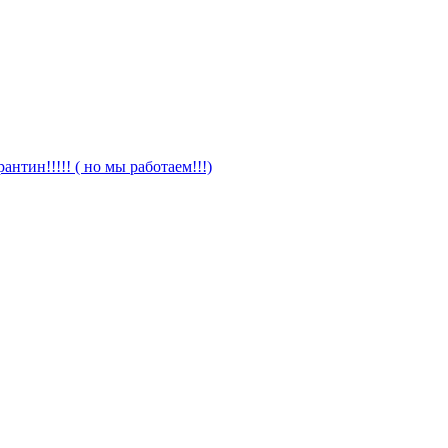
антин!!!!! ( но мы работаем!!!)