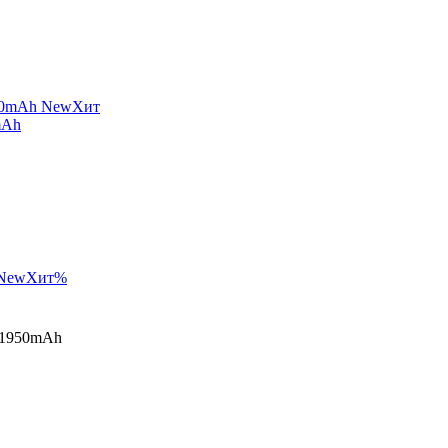
New
Хит
mAh
New
Хит
%
 1950mAh