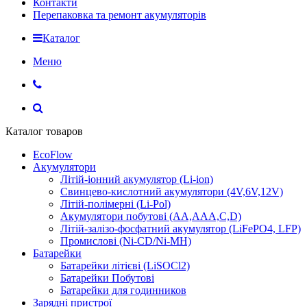
Контакти
Перепаковка та ремонт акумуляторів
Каталог
Меню
Каталог товаров
EcoFlow
Акумулятори
Літій-іонний акумулятор (Li-ion)
Свинцево-кислотний акумулятори (4V,6V,12V)
Літій-полімерні (Li-Pol)
Акумулятори побутові (AA,AAA,C,D)
Літій-залізо-фосфатний акумулятор (LiFePO4, LFP)
Промислові (Ni-CD/Ni-MH)
Батарейки
Батарейки літієві (LiSOCl2)
Батарейки Побутові
Батарейки для годинников
Зарядні пристрої