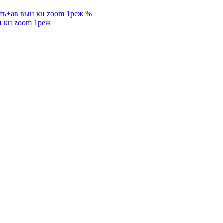
%
н кн zoom 1реж