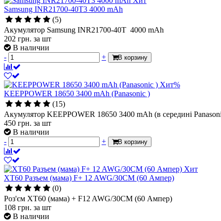
Хит
Samsung INR21700-40T3 4000 mAh
(5)
Акумулятор Samsung INR21700-40T 4000 mAh
202
грн.
за шт
В наличии
-
+
В корзину
Хит
%
KEEPPOWER 18650 3400 mAh (Panasonic )
(15)
Акумулятор KEEPPOWER 18650 3400 mAh (в середині Panasoni
450
грн.
за шт
В наличии
-
+
В корзину
Хит
XT60 Разъем (мама) F+ 12 AWG/30СМ (60 Ампер)
(0)
Роз'єм XT60 (мама) + F12 AWG/30СМ (60 Ампер)
108
грн.
за шт
В наличии