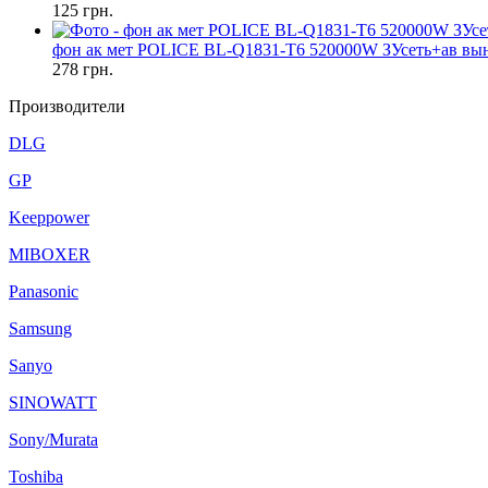
125
грн.
фон ак мет POLICE BL-Q1831-T6 520000W ЗУсеть+ав вы
278
грн.
Производители
DLG
GP
Keeppower
MIBOXER
Panasonic
Samsung
Sanyo
SINOWATT
Sony/Murata
Toshiba