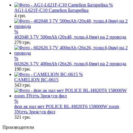
%
AG1-L621F-C10 Camelion Батарейка
4
грн.
%
402048 3,7V 500mAh (20x48, толщ.4,0мм) на 2 провода
279
грн.
%
602626 3,7V 400mAh (26x26, толщ.6,0мм) на 2 провода
190
грн.
%
CAMELION BC-0615
343
грн.
%
фон ак нал мет POLICE BL-H820T6 158000W zoom
ЗУсеть 3реж+св фил
321
грн.
Производители