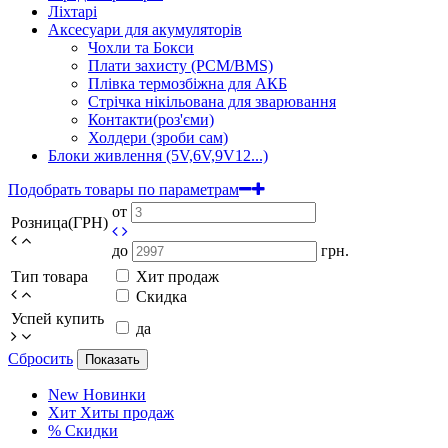
Ліхтарі
Аксесуари для акумуляторів
Чохли та Бокси
Плати захисту (PCM/BMS)
Плівка термозбіжна для АКБ
Стрічка нікільована для зварювання
Контакти(роз'єми)
Холдери (зроби сам)
Блоки живлення (5V,6V,9V12...)
Подобрать товары по параметрам
от
Розница(ГРН)
до
грн.
Тип товара
Хит продаж
Скидка
Успей купить
да
Сбросить
Показать
New
Новинки
Хит
Хиты продаж
%
Скидки