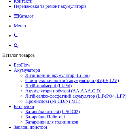
Контакти
Перепаковка та ремонт акумуляторів
Каталог
Меню
Каталог товаров
EcoFlow
Акумулятори
Літій-іонний акумулятор (Li-ion)
Свинцево-кислотний акумулятори (4V,6V,12V)
Літій-полімерні (Li-Pol)
Акумулятори побутові (AA,AAA,C,D)
Літій-залізо-фосфатний акумулятор (LiFePO4, LFP)
Промислові (Ni-CD/Ni-MH)
Батарейки
Батарейки літієві (LiSOCl2)
Батарейки Побутові
Батарейки для годинников
Зарядні пристрої