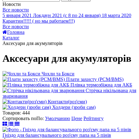
Новости
Все новости
5 января 2021
Локдаун 2021 (с 8 по 24 января)
18 марта 2020
Карантин!!!!! ( но мы работаем!!!)
Все новости
Головна
Каталог
Аксесуари для акумуляторів
Аксесуари для акумуляторів
Чохли та Бокси
Плати захисту (PCM/BMS)
Плівка термозбіжна для АКБ
Стрічка нікільована для
зварювання
Контакти(роз'єми)
Холдери (зроби сам)
Товаров:
444
Сортировать по
По
:
Умолчанию
Цене
Рейтингу
Гніздо для балансувального роз'єму папа на 5 пінів