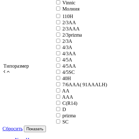
Vinnic
Молния
110H
2/3AA
2/3AAA
2/3prizma
2/3А
4/3A
4/3AA
4/5A
Типоразмер
4/5AA
4/5SC
40H
7/6AAA( 91AAALH)
AA
AAA
C(R14)
D
prizma
SC
Сбросить
Показать