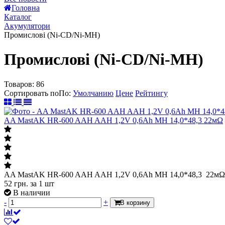
Головна
Каталог
Акумулятори
Промислові (Ni-CD/Ni-MH)
Промислові (Ni-CD/Ni-MH)
Товаров:
86
Сортировать по
По
:
Умолчанию
Цене
Рейтингу
AA MastAK HR-600 AAH AAH 1,2V 0,6Ah MH 14,0*48,3 22мΩ
AA MastAK HR-600 AAH AAH 1,2V 0,6Ah MH 14,0*48,3 22мΩ
52
грн.
за 1 шт
В наличии
-
+
В корзину