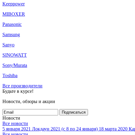
Keeppower
MIBOXER
Panasonic
Samsung
Sanyo
SINOWATT
Sony/Murata
Toshiba
Все производители
Будьте в курсе!
Новости, обзоры и акции
Подписаться
Новости
Все новости
5 января 2021
Локдаун 2021 (с 8 по 24 января)
18 марта 2020
Кар
Все новости