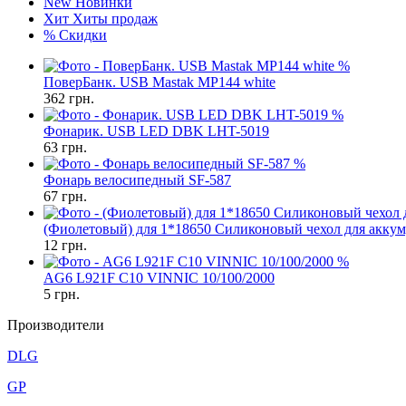
New
Новинки
Хит
Хиты продаж
%
Скидки
%
ПоверБанк. USB Mastak MP144 white
362
грн.
%
Фонарик. USB LED DBK LHT-5019
63
грн.
%
Фонарь велосипедный SF-587
67
грн.
(Фиолетовый) для 1*18650 Силиконовый чехол для аккум
12
грн.
%
AG6 L921F C10 VINNIC 10/100/2000
5
грн.
Производители
DLG
GP