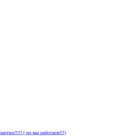
антин!!!!! ( но мы работаем!!!)