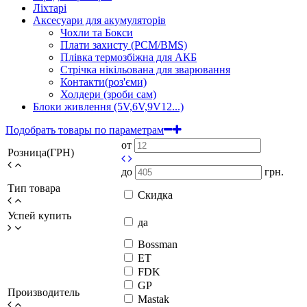
Ліхтарі
Аксесуари для акумуляторів
Чохли та Бокси
Плати захисту (PCM/BMS)
Плівка термозбіжна для АКБ
Стрічка нікільована для зварювання
Контакти(роз'єми)
Холдери (зроби сам)
Блоки живлення (5V,6V,9V12...)
Подобрать товары по параметрам
от
Розница(ГРН)
до
грн.
Тип товара
Скидка
Успей купить
да
Bossman
ET
FDK
GP
Производитель
Mastak