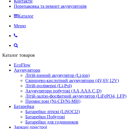
Контакти
Перепаковка та ремонт акумуляторів
Каталог
Меню
Каталог товаров
EcoFlow
Акумулятори
Літій-іонний акумулятор (Li-ion)
Свинцево-кислотний акумулятори (4V,6V,12V)
Літій-полімерні (Li-Pol)
Акумулятори побутові (AA,AAA,C,D)
Літій-залізо-фосфатний акумулятор (LiFePO4, LFP)
Промислові (Ni-CD/Ni-MH)
Батарейки
Батарейки літієві (LiSOCl2)
Батарейки Побутові
Батарейки для годинников
Зарядні пристрої