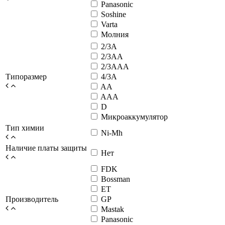
Panasonic
Soshine
Varta
Молния
2/3A
2/3AA
2/3AAA
Типоразмер
4/3A
AA
AAA
D
Микроаккумулятор
Тип химии
Ni-Mh
Наличие платы защиты
Нет
FDK
Bossman
ET
Производитель
GP
Mastak
Panasonic