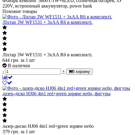
Фонарь кемпинг 5800T-1W+6LED, солнечная батарея, ЗУ
220V, встроенный аккумулятор, power bank
Похожие товары
Ліхтар 3W WF1531 + 3xAA R6 в комплекті.
Ліхтар 3W WF1531 + 3xAA R6 в комплекті.
644
грн.
за 1 шт
В наличии
-
+
В корзину
лазер-діско HJ06 4in1 red+green зоряне небо, фигуры
лазер-диско HJ06 4in1 red+green зоряне небо
379
грн.
за 1 шт