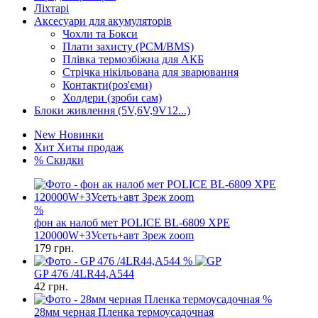
Ліхтарі
Аксесуари для акумуляторів
Чохли та Бокси
Плати захисту (PCM/BMS)
Плівка термозбіжна для АКБ
Стрічка нікільована для зварювання
Контакти(роз'єми)
Холдери (зроби сам)
Блоки живлення (5V,6V,9V12...)
New
Новинки
Хит
Хиты продаж
%
Скидки
%
фон ак налоб мет POLICE BL-6809 XPE
120000W+ЗУсеть+авт 3реж zoom
179
грн.
%
GP 476 /4LR44,A544
42
грн.
%
28мм черная Пленка термоусадочная