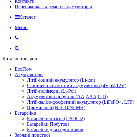
Контакти
Перепаковка та ремонт акумуляторів
Каталог
Меню
Каталог товаров
EcoFlow
Акумулятори
Літій-іонний акумулятор (Li-ion)
Свинцево-кислотний акумулятори (4V,6V,12V)
Літій-полімерні (Li-Pol)
Акумулятори побутові (AA,AAA,C,D)
Літій-залізо-фосфатний акумулятор (LiFePO4, LFP)
Промислові (Ni-CD/Ni-MH)
Батарейки
Батарейки літієві (LiSOCl2)
Батарейки Побутові
Батарейки для годинников
Зарядні пристрої