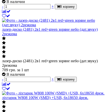
В наличии
-
+
В корзину
лазер-диско (2481) 2в1 red+green зоряне небо (дат.звуку)
2режима
лазер-диско (2481) 2в1 red+green зоряне небо (дат.звуку)
2режима
709
грн.
за 1 шт
В наличии
-
+
В корзину
ліхтарик W808 100W (SMD) +USB, 6x18650 4реж.