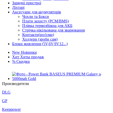
Зарядні пристрої
Ліхтарі
Аксесуари для акумуляторів
Чохли та Бокси
Плати захисту (PCM/BMS)
Плівка термозбіжна для АКБ
Стрічка нікільована для зварювання
Контакти(роз'єми)
Холдери (зроби сам)
Блоки живлення (5V,6V,9V12...)
New
Новинки
Хит
Хиты продаж
%
Скидки
%
Производители
Power Bank BASEUS PREMIUM Galaxy series 5000mah
Gold
DLG
487
грн.
%
GP
4/5AA Mastak 1.2V, 1350mAh
158
грн.
Keeppower