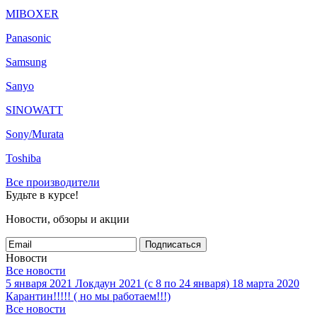
MIBOXER
%
ПоверБанк. USB Soshine E35 2xUSB, 5V, 2/1A, 4 канала
Panasonic
зу 18650/+/ LCD-индикатор
802
грн.
Samsung
%
АЗУ YZS-04 2USB(1A+2A) black
Sanyo
56
грн.
%
SINOWATT
CAMELION FR 03/ 2 BL (Lithium )
Sony/Murata
48
грн.
Toshiba
%
Все производители
Power Bank BASEUS PREMIUM Galaxy series 5000mah
Будьте в курсе!
Gold
487
грн.
Новости, обзоры и акции
%
4/5AA Mastak 1.2V, 1350mAh
Подписаться
158
грн.
Новости
Все новости
1
5 января 2021
Локдаун 2021 (с 8 по 24 января)
18 марта 2020
2
Карантин!!!!! ( но мы работаем!!!)
3
Все новости
4