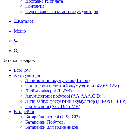
Доставка та оплата
Контакти
Перепаковка та ремонт акумуляторів
Каталог
Меню
Каталог товаров
EcoFlow
Акумулятори
Літій-іонний акумулятор (Li-ion)
Свинцево-кислотний акумулятори (4V,6V,12V)
Літій-полімерні (Li-Pol)
Акумулятори побутові (AA,AAA,C,D)
Літій-залізо-фосфатний акумулятор (LiFePO4, LFP)
Промислові (Ni-CD/Ni-MH)
Батарейки
Батарейки літієві (LiSOCl2)
Батарейки Побутові
Батарейки для годинников