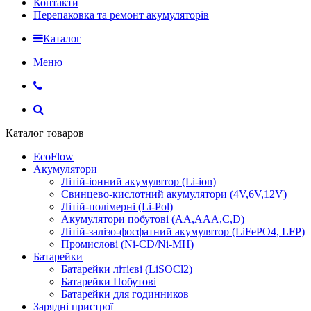
Контакти
Перепаковка та ремонт акумуляторів
Каталог
Меню
Каталог товаров
EcoFlow
Акумулятори
Літій-іонний акумулятор (Li-ion)
Свинцево-кислотний акумулятори (4V,6V,12V)
Літій-полімерні (Li-Pol)
Акумулятори побутові (AA,AAA,C,D)
Літій-залізо-фосфатний акумулятор (LiFePO4, LFP)
Промислові (Ni-CD/Ni-MH)
Батарейки
Батарейки літієві (LiSOCl2)
Батарейки Побутові
Батарейки для годинников
Зарядні пристрої