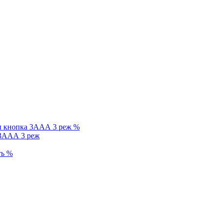
%
 3ААА 3 реж
%