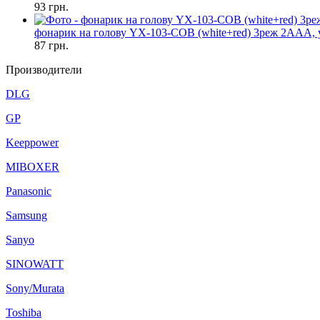
93
грн.
фонарик на голову YX-103-COB (white+red) 3реж 2AAA, 
87
грн.
Производители
DLG
GP
Keeppower
MIBOXER
Panasonic
Samsung
Sanyo
SINOWATT
Sony/Murata
Toshiba