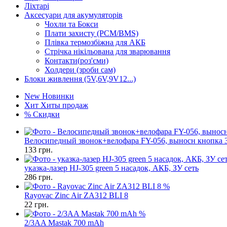
Ліхтарі
Аксесуари для акумуляторів
Чохли та Бокси
Плати захисту (PCM/BMS)
Плівка термозбіжна для АКБ
Стрічка нікільована для зварювання
Контакти(роз'єми)
Холдери (зроби сам)
Блоки живлення (5V,6V,9V12...)
New
Новинки
Хит
Хиты продаж
%
Скидки
Велосипедный звонок+велофара FY-056, выносн кнопка
133
грн.
указка-лазер HJ-305 green 5 насадок, АКБ, ЗУ сеть
286
грн.
%
Rayovac Zinc Air ZA312 BLI 8
22
грн.
%
2/3AA Mastak 700 mAh