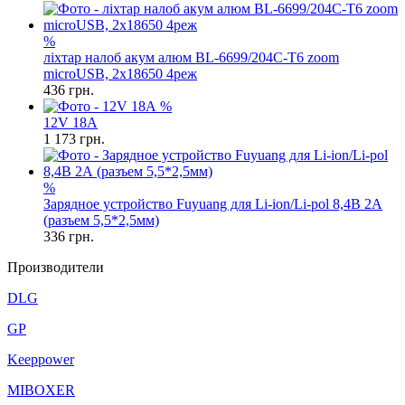
%
ліхтар налоб акум алюм BL-6699/204C-T6 zoom
microUSB, 2х18650 4реж
436
грн.
%
12V 18A
1 173
грн.
%
Зарядное устройство Fuyuang для Li-ion/Li-pol 8,4В 2А
(разъем 5,5*2,5мм)
336
грн.
Производители
DLG
GP
Keeppower
MIBOXER