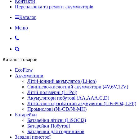
Контакти
Перепаковка та ремонт акумуляторів
Каталог
Меню
Каталог товаров
EcoFlow
Акумулятори
Літій-іонний акумулятор (Li-ion)
Свинцево-кислотний акумулятори (4V,6V,12V)
Літій-полімерні (Li-Pol)
Акумулятори побутові (AA,AAA,C,D)
Літій-залізо-фосфатний акумулятор (LiFePO4, LFP)
Промислові (Ni-CD/Ni-MH)
Батарейки
Батарейки літієві (LiSOCl2)
Батарейки Побутові
Батарейки для годинников
Зарядні пристрої