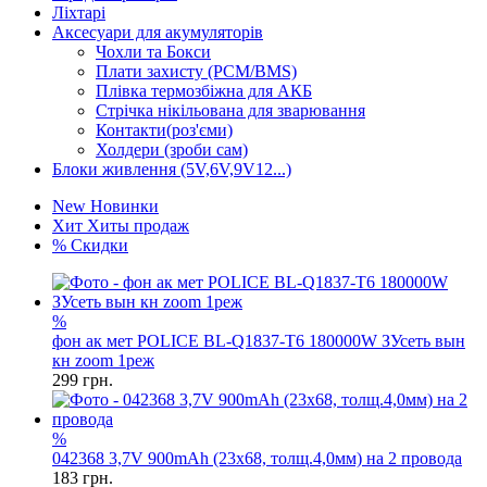
Ліхтарі
Аксесуари для акумуляторів
Чохли та Бокси
Плати захисту (PCM/BMS)
Плівка термозбіжна для АКБ
Стрічка нікільована для зварювання
Контакти(роз'єми)
Холдери (зроби сам)
Блоки живлення (5V,6V,9V12...)
New
Новинки
Хит
Хиты продаж
%
Скидки
%
фон ак мет POLICE BL-Q1837-T6 180000W ЗУсеть вын
кн zoom 1реж
299
грн.
%
042368 3,7V 900mAh (23x68, толщ.4,0мм) на 2 провода
183
грн.