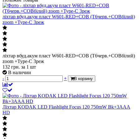
ліхтар вбуд.акум пласт W601-RED+COB (T6черв.+COBбілий)
zoom +Type-C 3реж
ліхтар вбуд.акум пласт W601-RED+COB (T6черв.+COBбілий)
zoom +Type-C 3реж
132
грн.
за 1 шт
В наличии
-
+
В корзину
Ліхтар KODAK LED Flashlight Focus 120 750mW Bk+3AAA
HD