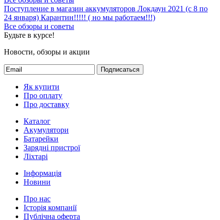
Поступление в магазин аккумуляторов
Локдаун 2021 (с 8 по
24 января)
Карантин!!!!! ( но мы работаем!!!)
Все обзоры и советы
Будьте в курсе!
Новости, обзоры и акции
Подписаться
Як купити
Про оплату
Про доставку
Каталог
Акумулятори
Батарейки
Зарядні пристрої
Ліхтарі
Інформація
Новини
Про нас
Історія компанії
Публічна оферта