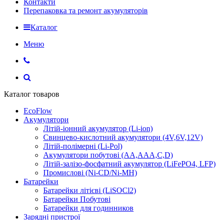
Контакти
Перепаковка та ремонт акумуляторів
Каталог
Меню
Каталог товаров
EcoFlow
Акумулятори
Літій-іонний акумулятор (Li-ion)
Свинцево-кислотний акумулятори (4V,6V,12V)
Літій-полімерні (Li-Pol)
Акумулятори побутові (AA,AAA,C,D)
Літій-залізо-фосфатний акумулятор (LiFePO4, LFP)
Промислові (Ni-CD/Ni-MH)
Батарейки
Батарейки літієві (LiSOCl2)
Батарейки Побутові
Батарейки для годинников
Зарядні пристрої