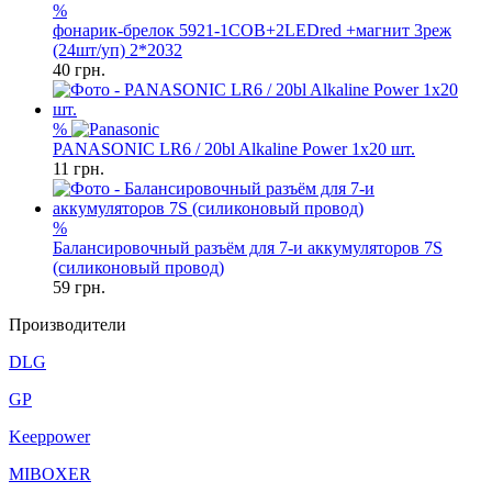
%
фонарик-брелок 5921-1COB+2LEDred +магнит 3реж
(24шт/уп) 2*2032
40
грн.
%
PANASONIC LR6 / 20bl Alkaline Power 1x20 шт.
11
грн.
%
Балансировочный разъём для 7-и аккумуляторов 7S
(силиконовый провод)
59
грн.
Производители
DLG
GP
Keeppower
MIBOXER