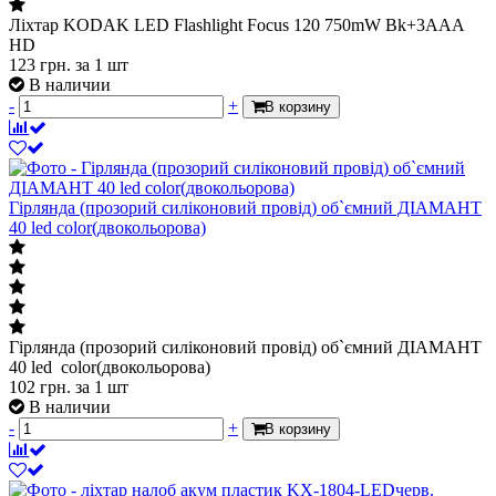
Ліхтар KODAK LED Flashlight Focus 120 750mW Bk+3AAA
HD
123
грн.
за 1 шт
В наличии
-
+
В корзину
Гірлянда (прозорий силіконовий провід) об`ємний ДІАМАНТ
40 led color(двокольорова)
Гірлянда (прозорий силіконовий провід) об`ємний ДІАМАНТ
40 led color(двокольорова)
102
грн.
за 1 шт
В наличии
-
+
В корзину