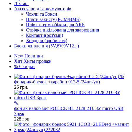
Ліхтарі
Аксесуари для акумуляторів
Чохли та Бокси
Плати захисту (PCM/BMS)
Плівка термозбіжна для АКБ
Стрічка нікільована для зварювання
Контакти(роз'єми)
Холдери (зроби сам)
Блоки живлення (5V,6V,9V12...)
New
Новинки
Хит
Хиты продаж
%
Скидки
%
фонарик-брелок +карабин 012-5 (24шт/уп)
26
грн.
%
фон ак налоб мет POLICE BL-2128-2T6 ЗУ micro USB
3реж
228
грн.