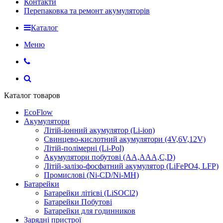
Контакти
Перепаковка та ремонт акумуляторів
Каталог
Меню
Каталог товаров
EcoFlow
Акумулятори
Літій-іонний акумулятор (Li-ion)
Свинцево-кислотний акумулятори (4V,6V,12V)
Літій-полімерні (Li-Pol)
Акумулятори побутові (AA,AAA,C,D)
Літій-залізо-фосфатний акумулятор (LiFePO4, LFP)
Промислові (Ni-CD/Ni-MH)
Батарейки
Батарейки літієві (LiSOCl2)
Батарейки Побутові
Батарейки для годинников
Зарядні пристрої