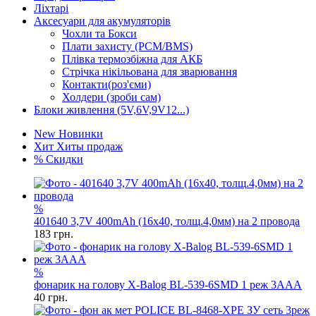
Ліхтарі
Аксесуари для акумуляторів
Чохли та Бокси
Плати захисту (PCM/BMS)
Плівка термозбіжна для АКБ
Стрічка нікільована для зварювання
Контакти(роз'єми)
Холдери (зроби сам)
Блоки живлення (5V,6V,9V12...)
New
Новинки
Хит
Хиты продаж
%
Скидки
%
401640 3,7V 400mAh (16x40, толщ.4,0мм) на 2 провода
183
грн.
%
фонарик на голову X-Balog BL-539-6SMD 1 реж 3AAA
40
грн.