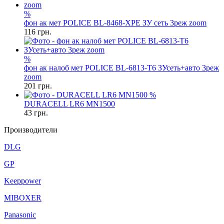
%
фон ак мет POLICE BL-8468-XPE ЗУ сеть 3реж zoom
116
грн.
%
фон ак налоб мет POLICE BL-6813-T6 ЗУсеть+авто 3реж
zoom
201
грн.
%
DURACELL LR6 MN1500
43
грн.
Производители
DLG
GP
Keeppower
MIBOXER
Panasonic