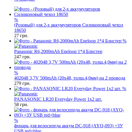
%
(Розовый) для 2-х аккумуляторов Силиконовый чехол
18650
27
грн.
%
Panasonic R6,2000mAh Eneloop 1*4 Блистер
247
грн.
%
402048 3,7V 500mAh (20x48, толщ.4,0мм) на 2 провода
279
грн.
%
PANASONIC LR20 Everyday Power 1x2 шт.
58
грн.
%
фонарь для велосипеда аккум DC-918 (AYQ-093) +ЗУ
USB red+blue