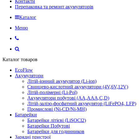
Контакти
Перепаковка та ремонт акумуляторів
Каталог
Меню
Каталог товаров
EcoFlow
Акумулятори
Літій-іонний акумулятор (Li-ion)
Свинцево-кислотний акумулятори (4V,6V,12V)
Літій-полімерні (Li-Pol)
Акумулятори побутові (AA,AAA,C,D)
Літій-залізо-фосфатний акумулятор (LiFePO4, LFP)
Промислові (Ni-CD/Ni-MH)
Батарейки
Батарейки літієві (LiSOCl2)
Батарейки Побутові
Батарейки для годинников
Зарядні пристрої