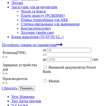
Ліхтарі
Аксесуари для акумуляторів
Чохли та Бокси
Плати захисту (PCM/BMS)
Плівка термозбіжна для АКБ
Стрічка нікільована для зварювання
Контакти(роз'єми)
Холдери (зроби сам)
Блоки живлення (5V,6V,9V12...)
Подобрать товары по параметрам
от
Розница(ГРН)
до
грн.
Зарядные устройства
Внешний аккумулятор Power
для
Bank
Производитель
Mastak
Сбросить
Показать
New
Новинки
Хит
Хиты продаж
%
Скидки