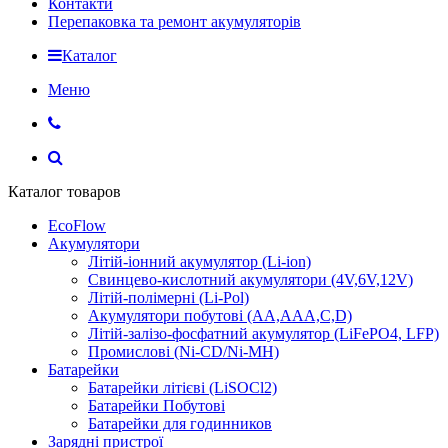
Контакти
Перепаковка та ремонт акумуляторів
Каталог
Меню
Каталог товаров
EcoFlow
Акумулятори
Літій-іонний акумулятор (Li-ion)
Свинцево-кислотний акумулятори (4V,6V,12V)
Літій-полімерні (Li-Pol)
Акумулятори побутові (AA,AAA,C,D)
Літій-залізо-фосфатний акумулятор (LiFePO4, LFP)
Промислові (Ni-CD/Ni-MH)
Батарейки
Батарейки літієві (LiSOCl2)
Батарейки Побутові
Батарейки для годинников
Зарядні пристрої