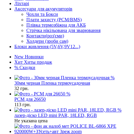
Ліхтарі
Аксесуари для акумуляторів
Чохли та Бокси
Плати захисту (PCM/BMS)
Плівка термозбіжна для АКБ
Стрічка нікільована для зварювання
Контакти(роз'єми)
Холдери (зроби сам)
Блоки живлення (5V,6V,9V12...)
New
Новинки
Хит
Хиты продаж
%
Скидки
%
30мм черная Пленка термоусадочная
32
грн.
%
PCM для 26650
113
грн.
%
лазер-діско LED mini PAR, 18LED, RGB
Не указана цена