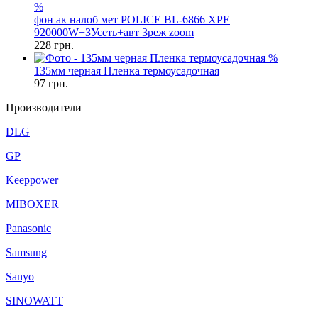
%
фон ак налоб мет POLICE BL-6866 XPE
920000W+ЗУсеть+авт 3реж zoom
228
грн.
%
135мм черная Пленка термоусадочная
97
грн.
Производители
DLG
GP
Keeppower
MIBOXER
Panasonic
Samsung
Sanyo
SINOWATT