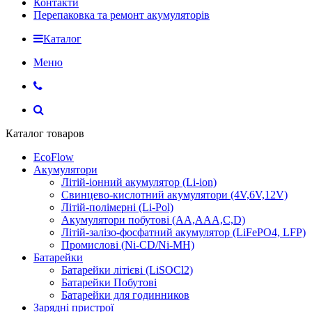
Контакти
Перепаковка та ремонт акумуляторів
Каталог
Меню
Каталог товаров
EcoFlow
Акумулятори
Літій-іонний акумулятор (Li-ion)
Свинцево-кислотний акумулятори (4V,6V,12V)
Літій-полімерні (Li-Pol)
Акумулятори побутові (AA,AAA,C,D)
Літій-залізо-фосфатний акумулятор (LiFePO4, LFP)
Промислові (Ni-CD/Ni-MH)
Батарейки
Батарейки літієві (LiSOCl2)
Батарейки Побутові
Батарейки для годинников
Зарядні пристрої