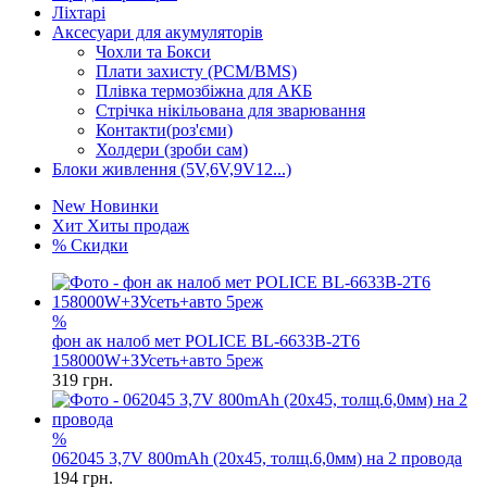
Ліхтарі
Аксесуари для акумуляторів
Чохли та Бокси
Плати захисту (PCM/BMS)
Плівка термозбіжна для АКБ
Стрічка нікільована для зварювання
Контакти(роз'єми)
Холдери (зроби сам)
Блоки живлення (5V,6V,9V12...)
New
Новинки
Хит
Хиты продаж
%
Скидки
%
фон ак налоб мет POLICE BL-6633B-2T6
158000W+ЗУсеть+авто 5реж
319
грн.
%
062045 3,7V 800mAh (20x45, толщ.6,0мм) на 2 провода
194
грн.