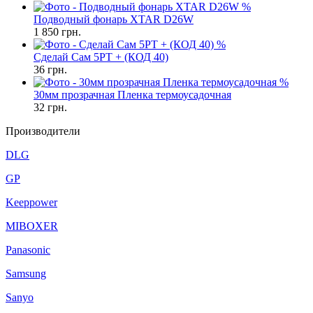
%
Подводный фонарь XTAR D26W
1 850
грн.
%
Сделай Сам 5PT + (КОД 40)
36
грн.
%
30мм прозрачная Пленка термоусадочная
32
грн.
Производители
DLG
GP
Keeppower
MIBOXER
Panasonic
Samsung
Sanyo