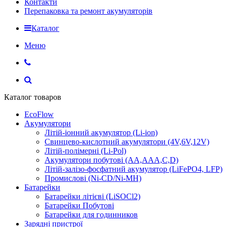
Контакти
Перепаковка та ремонт акумуляторів
Каталог
Меню
Каталог товаров
EcoFlow
Акумулятори
Літій-іонний акумулятор (Li-ion)
Свинцево-кислотний акумулятори (4V,6V,12V)
Літій-полімерні (Li-Pol)
Акумулятори побутові (AA,AAA,C,D)
Літій-залізо-фосфатний акумулятор (LiFePO4, LFP)
Промислові (Ni-CD/Ni-MH)
Батарейки
Батарейки літієві (LiSOCl2)
Батарейки Побутові
Батарейки для годинников
Зарядні пристрої