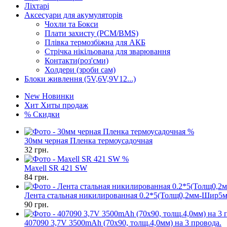
Ліхтарі
Аксесуари для акумуляторів
Чохли та Бокси
Плати захисту (PCM/BMS)
Плівка термозбіжна для АКБ
Стрічка нікільована для зварювання
Контакти(роз'єми)
Холдери (зроби сам)
Блоки живлення (5V,6V,9V12...)
New
Новинки
Хит
Хиты продаж
%
Скидки
%
30мм черная Пленка термоусадочная
32
грн.
%
Maxell SR 421 SW
84
грн.
Лента стальная никилированная 0.2*5(Толщ0,2мм-Шир5
90
грн.
407090 3,7V 3500mAh (70x90, толщ.4,0мм) на 3 провода.