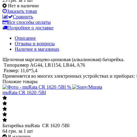
25 грн.
за 1 шт
Нет в наличии
Заказать товар
Сравнить
Все способы оплаты
Подробнее о доставке
Описание
Отзывы и вопросы
Наличие в магазинах
Щелочная марганцево-цинковая (алкалиновая) батарейка.
Типоразмер AG44, LR1154, LR44, A76
Размер: 11,6*5,4
Применяется во многих электронных устройствах и приборах: 
Похожие товары
%
muRata CR 1620 /5Bl
Батарейка muRata CR 1620 /5Bl
64
грн.
за 1 шт
В наличии