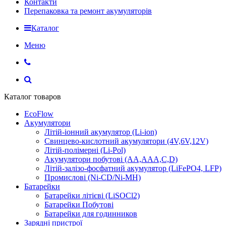
Контакти
Перепаковка та ремонт акумуляторів
Каталог
Меню
Каталог товаров
EcoFlow
Акумулятори
Літій-іонний акумулятор (Li-ion)
Свинцево-кислотний акумулятори (4V,6V,12V)
Літій-полімерні (Li-Pol)
Акумулятори побутові (AA,AAA,C,D)
Літій-залізо-фосфатний акумулятор (LiFePO4, LFP)
Промислові (Ni-CD/Ni-MH)
Батарейки
Батарейки літієві (LiSOCl2)
Батарейки Побутові
Батарейки для годинников
Зарядні пристрої