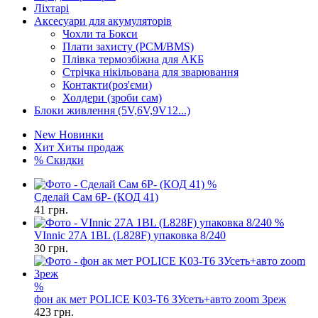
Ліхтарі
Аксесуари для акумуляторів
Чохли та Бокси
Плати захисту (PCM/BMS)
Плівка термозбіжна для АКБ
Стрічка нікільована для зварювання
Контакти(роз'єми)
Холдери (зроби сам)
Блоки живлення (5V,6V,9V12...)
New
Новинки
Хит
Хиты продаж
%
Скидки
%
Сделай Сам 6P- (КОД 41)
41
грн.
%
VInnic 27A 1BL (L828F) упаковка 8/240
30
грн.
%
фон ак мет POLICE K03-T6 ЗУсеть+авто zoom 3реж
423
грн.