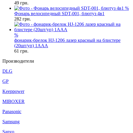
49
грн.
%
Фонарь велосипедный SDT-001, блютуз 4в1
282
грн.
%
фонарик-брелок HJ-1206 лазер красный на блистере
(20шт/уп) 1AAA
61
грн.
Производители
DLG
GP
Keeppower
MIBOXER
Panasonic
Samsung
Sanyo