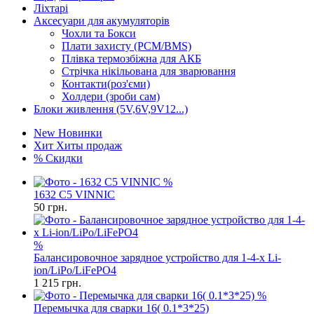
Ліхтарі
Аксесуари для акумуляторів
Чохли та Бокси
Плати захисту (PCM/BMS)
Плівка термозбіжна для АКБ
Стрічка нікільована для зварювання
Контакти(роз'єми)
Холдери (зроби сам)
Блоки живлення (5V,6V,9V12...)
New
Новинки
Хит
Хиты продаж
%
Скидки
%
1632 C5 VINNIC
50
грн.
%
Балансировочное зарядное устройство для 1-4-х Li-
ion/LiPo/LiFePO4
1 215
грн.
%
Перемычка для сварки 16( 0.1*3*25)