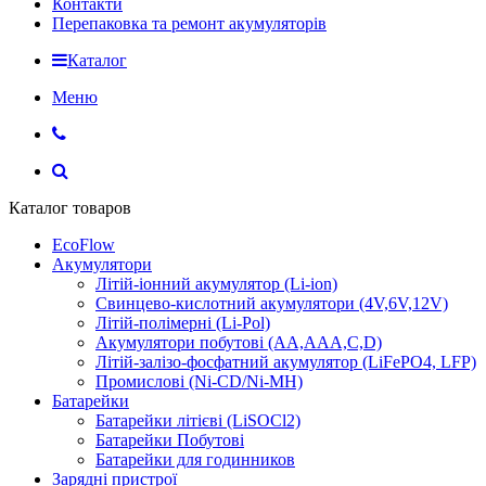
Контакти
Перепаковка та ремонт акумуляторів
Каталог
Меню
Каталог товаров
EcoFlow
Акумулятори
Літій-іонний акумулятор (Li-ion)
Свинцево-кислотний акумулятори (4V,6V,12V)
Літій-полімерні (Li-Pol)
Акумулятори побутові (AA,AAA,C,D)
Літій-залізо-фосфатний акумулятор (LiFePO4, LFP)
Промислові (Ni-CD/Ni-MH)
Батарейки
Батарейки літієві (LiSOCl2)
Батарейки Побутові
Батарейки для годинников
Зарядні пристрої