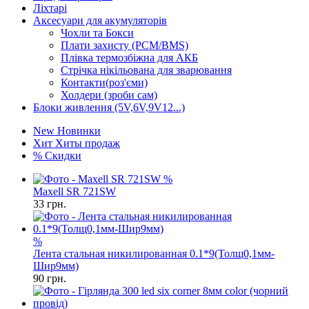
Ліхтарі
Аксесуари для акумуляторів
Чохли та Бокси
Плати захисту (PCM/BMS)
Плівка термозбіжна для АКБ
Стрічка нікільована для зварювання
Контакти(роз'єми)
Холдери (зроби сам)
Блоки живлення (5V,6V,9V12...)
New
Новинки
Хит
Хиты продаж
%
Скидки
%
Maxell SR 721SW
33
грн.
%
Лента стальная никилированная 0.1*9(Толщ0,1мм-
Шир9мм)
90
грн.