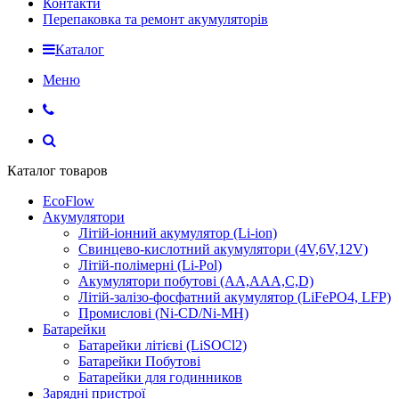
Контакти
Перепаковка та ремонт акумуляторів
Каталог
Меню
Каталог товаров
EcoFlow
Акумулятори
Літій-іонний акумулятор (Li-ion)
Свинцево-кислотний акумулятори (4V,6V,12V)
Літій-полімерні (Li-Pol)
Акумулятори побутові (AA,AAA,C,D)
Літій-залізо-фосфатний акумулятор (LiFePO4, LFP)
Промислові (Ni-CD/Ni-MH)
Батарейки
Батарейки літієві (LiSOCl2)
Батарейки Побутові
Батарейки для годинников
Зарядні пристрої