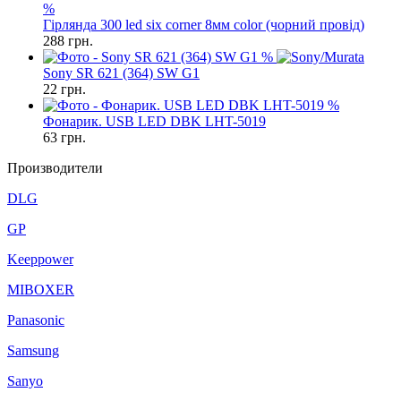
%
Гірлянда 300 led six corner 8мм color (чорний провід)
288
грн.
%
Sony SR 621 (364) SW G1
22
грн.
%
Фонарик. USB LED DBK LHT-5019
63
грн.
Производители
DLG
GP
Keeppower
MIBOXER
Panasonic
Samsung
Sanyo