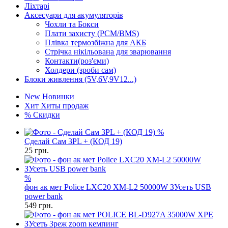
Ліхтарі
Аксесуари для акумуляторів
Чохли та Бокси
Плати захисту (PCM/BMS)
Плівка термозбіжна для АКБ
Стрічка нікільована для зварювання
Контакти(роз'єми)
Холдери (зроби сам)
Блоки живлення (5V,6V,9V12...)
New
Новинки
Хит
Хиты продаж
%
Скидки
%
Сделай Сам 3PL + (КОД 19)
25
грн.
%
фон ак мет Police LXC20 XM-L2 50000W ЗУсеть USB
power bank
549
грн.