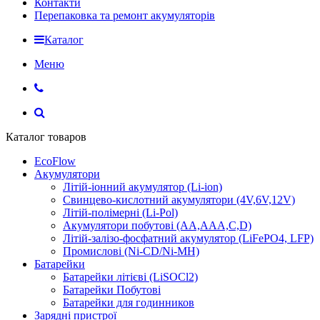
Контакти
Перепаковка та ремонт акумуляторів
Каталог
Меню
Каталог товаров
EcoFlow
Акумулятори
Літій-іонний акумулятор (Li-ion)
Свинцево-кислотний акумулятори (4V,6V,12V)
Літій-полімерні (Li-Pol)
Акумулятори побутові (AA,AAA,C,D)
Літій-залізо-фосфатний акумулятор (LiFePO4, LFP)
Промислові (Ni-CD/Ni-MH)
Батарейки
Батарейки літієві (LiSOCl2)
Батарейки Побутові
Батарейки для годинников
Зарядні пристрої