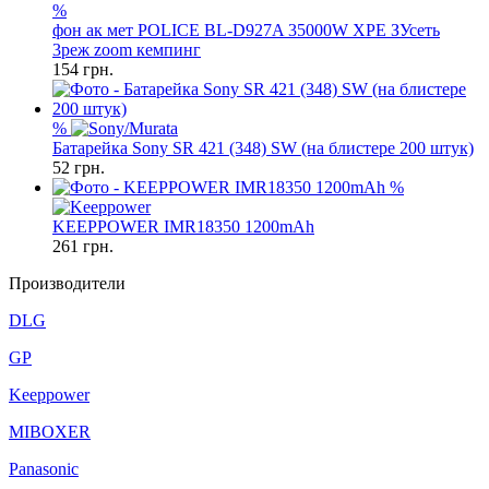
%
фон ак мет POLICE BL-D927A 35000W XPE ЗУсеть
3реж zoom кемпинг
154
грн.
%
Батарейка Sony SR 421 (348) SW (на блистере 200 штук)
52
грн.
%
KEEPPOWER IMR18350 1200mAh
261
грн.
Производители
DLG
GP
Keeppower
MIBOXER
Panasonic